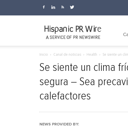
Hispanic
Ca
Inicio
Canal de noticias
Health
Se siente un cl
PR
Se siente un clima f
segura – Sea precavid
Wire
calefactores
NEWS PROVIDED BY: