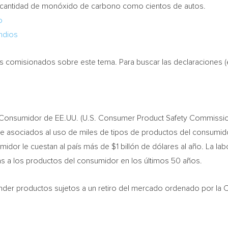
ma cantidad de monóxido de carbono como cientos de autos.
o
ndios
s comisionados sobre este tema. Para buscar las declaraciones (e
Consumidor de EE.UU. (U.S. Consumer Product Safety Commission
te asociados al uso de miles de tipos de productos del consumido
midor le cuestan al país más de
$1
billón de dólares al año. La la
as a los productos del consumidor en los últimos 50 años.
ender productos sujetos a un retiro del mercado ordenado por la 