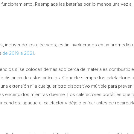
u funcionamiento. Reemplace las baterías por lo menos una vez a
es, incluyendo los eléctricos, están involucrados en un promedio 
es
de 2019 a 2021
.
ncendios si se colocan demasiado cerca de materiales combustib
 distancia de estos artículos. Conecte siempre los calefactores e
 una extensión ni a cualquier otro dispositivo múltiple para preve
iles encendidos mientras duerme. Los calefactores portátiles que
incendios, apague el calefactor y déjelo enfriar antes de recargarl