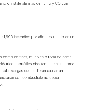
l año o instale alarmas de humo y CO con
de 1,600 incendios por año, resultando en un
les como cortinas, muebles o ropa de cama.
léctricos portátiles directamente a una toma
nir sobrecargas que pudieran causar un
 funcionan con combustible no deben
o.