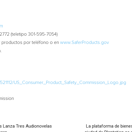
am
-2772 (teletipo 301-595-7054)
r productos por teléfono o en
www.SaferProducts.gov
n.
/1521112/US_Consumer_Product_Safety_Commission_Logo.jpg
mission
s Lanza Tres Audionovelas
La plataforma de bienes