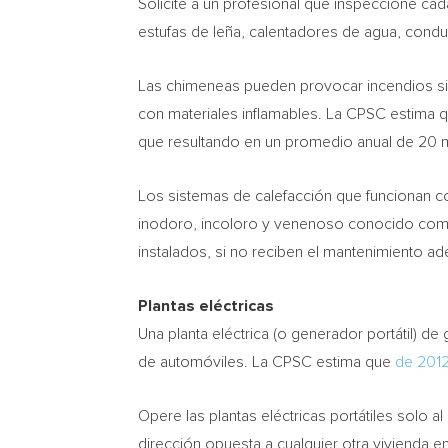
Solicite a un profesional que inspeccione c
estufas de leña, calentadores de agua, conduc
Las chimeneas pueden provocar incendios si e
con materiales inflamables. La CPSC estima 
que resultando en un promedio anual de 20 
Los sistemas de calefacción que funcionan c
inodoro, incoloro y venenoso conocido como 
instalados, si no reciben el mantenimiento a
Plantas eléctricas
Una planta eléctrica (o generador portátil) de
de automóviles. La CPSC estima que
de 201
Opere las plantas eléctricas portátiles solo a
dirección opuesta a cualquier otra vivienda en