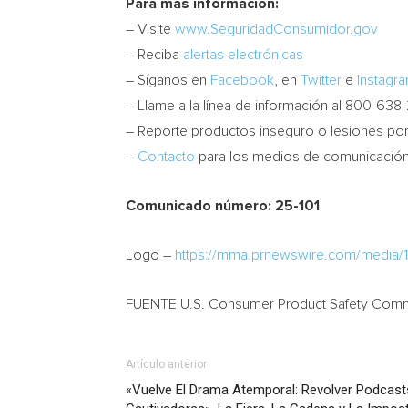
Para más información:
– Visite
www.SeguridadConsumidor.gov
– Reciba
alertas electrónicas
– Síganos en
Facebook
, en
Twitter
e
Instagr
– Llame a la línea de información al 800-638
– Reporte productos inseguro o lesiones po
–
Contacto
para los medios de comunicació
Comunicado número: 25-101
Logo –
https://mma.prnewswire.com/media
FUENTE U.S. Consumer Product Safety Com
Artículo anterior
«Vuelve El Drama Atemporal: Revolver Podcast