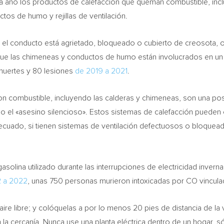
ada año los productos de calefacción que queman combustible, inc
tos de humo y rejillas de ventilación.
l conducto está agrietado, bloqueado o cubierto de creosota, o 
que las chimeneas y conductos de humo están involucrados en un
muertes y 80 lesiones
de 2019 a 2021
.
on combustible, incluyendo las calderas y chimeneas, son una po
el «asesino silencioso». Estos sistemas de calefacción pueden ca
decuado, si tienen sistemas de ventilación defectuosos o bloquea
 gasolina utilizado durante las interrupciones de electricidad inv
2 a 2022
, unas 750 personas murieron intoxicadas por CO vinculado
l aire libre; y colóquelas a por lo menos 20 pies de distancia de l
 la cercanía. Nunca use una planta eléctrica dentro de un hogar, s