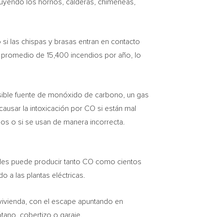
luyendo los hornos, calderas, chimeneas,
si las chispas y brasas entran en contacto
 promedio de 15,400 incendios por año, lo
sible fuente de monóxido de carbono, un gas
usar la intoxicación por CO si están mal
dos o si se usan de manera incorrecta.
ernales puede producir tanto CO como cientos
 a las plantas eléctricas.
a vivienda, con el escape apuntando en
ótano, cobertizo o garaje.