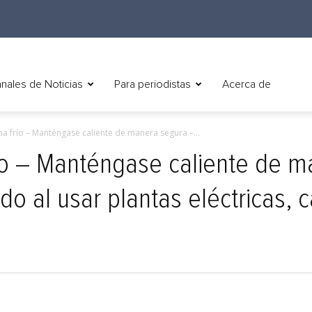
nales de Noticias
Para periodistas
Acerca de
ima frío – Manténgase caliente de manera segura –...
río – Manténgase caliente de 
o al usar plantas eléctricas, c