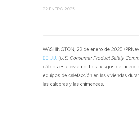
22 ENERO 2025
WASHINGTON
,
22 de enero de 2025
/PRNews
EE.UU.
(
U.S. Consumer Product Safety Comm
cálidos este invierno. Los riesgos de incend
equipos de calefacción en las viviendas duran
las calderas y las chimeneas.