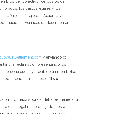
iembros del Colectivo, los costos de
mbrados, los gastos legales y los
uación, estará sujeto al Acuerdo y se le
Reclamaciones Eximidas se describen en
dupWGKSettlement.com
y enviando (o
entar una reclamación presentando los
oda persona que haya recibido un reembolso
 su reclamación en línea es el
11 de
cisión informada sobre si debe permanecer u
quiere estar legalmente obligado a este
amación que pudiese tener, tal como se