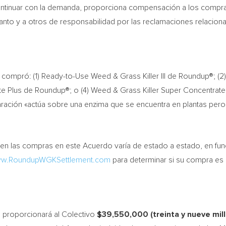
continuar con la demanda, proporciona compensación a los compr
nto y a otros de responsabilidad por las reclamaciones relacion
compró: (1) Ready-to-Use Weed & Grass Killer III de Roundup®; (2
te Plus de Roundup®; o (4) Weed & Grass Killer Super Concentra
laración «actúa sobre una enzima que se encuentra en plantas pe
uyen las compras en este Acuerdo varía de estado a estado, en fun
w.RoundupWGKSettlement.com
para determinar si su compra es 
 proporcionará al Colectivo
$39,550,000
(treinta y nueve mil