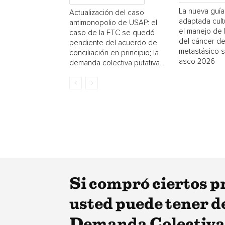
La nueva guí
Actualización del caso
adaptada cult
antimonopolio de USAP: el
el manejo de 
caso de la FTC se quedó
del cáncer d
pendiente del acuerdo de
metastásico 
conciliación en principio; la
asco 2026
demanda colectiva putativa...
Si compró ciertos 
usted puede tener d
Demanda Colectiva