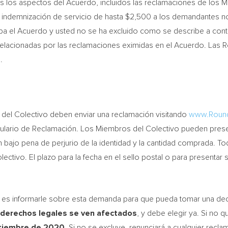
los aspectos del Acuerdo, incluidos las reclamaciones de los M
la indemnización de servicio de hasta
$2,500
a los demandantes no
ba el Acuerdo y usted no se ha excluido como se describe a contin
elacionadas por las reclamaciones eximidas en el Acuerdo. Las 
m
.
el Colectivo deben enviar una reclamación visitando
www.Roun
mulario de Reclamación. Los Miembros del Colectivo pueden pres
ajo pena de perjurio de la identidad y la cantidad comprada. T
lectivo. El plazo para la fecha en el sello postal o para presentar
o es informarle sobre esta demanda para que pueda tomar una de
derechos legales se ven afectados
, y debe elegir ya. Si no 
ptiembre de 2020
. Si no se excluye, renunciará a cualquier recl