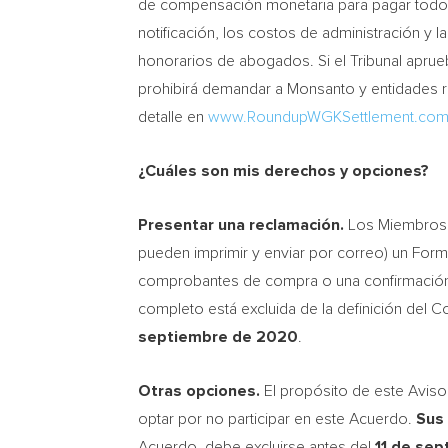
de compensación monetaria para pagar todos 
notificación, los costos de administración y 
honorarios de abogados. Si el Tribunal aprue
prohibirá demandar a Monsanto y entidades r
detalle en
www.RoundupWGKSettlement.co
¿Cuáles son mis derechos y opciones?
Presentar una reclamación.
Los Miembros d
pueden imprimir y enviar por correo) un For
comprobantes de compra o una confirmación b
completo está excluida de la definición del Co
septiembre de 2020
.
Otras opciones.
El propósito de este Avis
optar por no participar en este Acuerdo.
Sus 
Acuerdo, debe excluirse antes del
11 de se