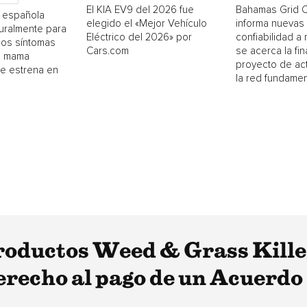
El KIA EV9 del 2026 fue
Bahamas Grid 
a española
elegido el «Mejor Vehículo
informa nuevas
uralmente para
Eléctrico del 2026» por
confiabilidad a
los síntomas
Cars.com
se acerca la fin
e mama
proyecto de act
se estrena en
la red fundamen
productos Weed & Grass Kill
erecho al pago de un Acuerdo
.