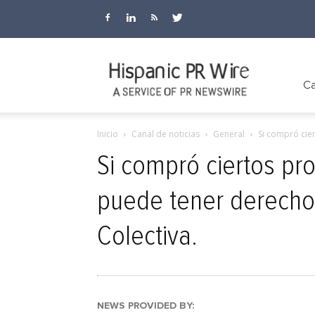
Hispanic
Ca
Inicio
Canal de noticias
General
Si compró cie
PR
Si compró ciertos pr
puede tener derecho
Wire
Colectiva.
NEWS PROVIDED BY: