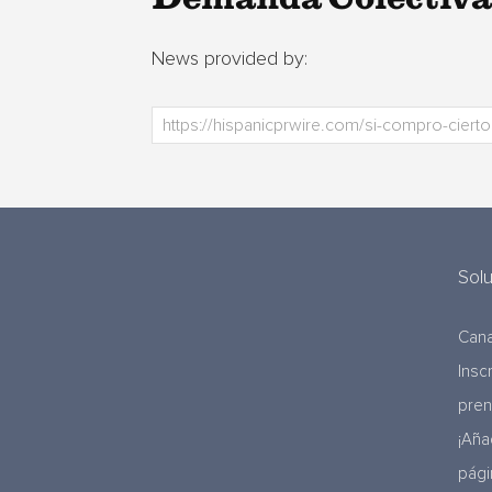
News provided by:
Sol
Cana
Insc
pre
¡Aña
pági