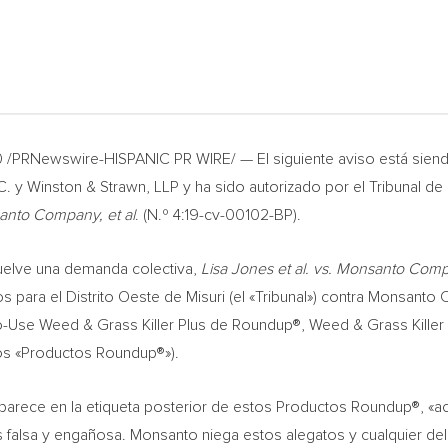
 /PRNewswire-HISPANIC PR WIRE/ — El siguiente aviso está sien
 y Winston & Strawn, LLP y ha sido autorizado por el Tribunal de D
santo Company, et al
. (N.º 4:19-cv-00102-BP).
uelve una demanda colectiva,
Lisa Jones
et al. vs. Monsanto Compa
dos para el Distrito Oeste de Misuri (el «Tribunal») contra Monsant
to-Use Weed & Grass Killer Plus de Roundup®, Weed & Grass Kill
los «Productos Roundup®»).
arece en la etiqueta posterior de estos Productos Roundup®, «a
falsa y engañosa. Monsanto niega estos alegatos y cualquier deli