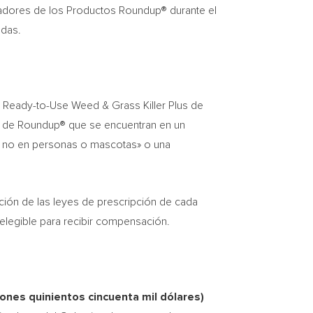
adores de los Productos Roundup® durante el
adas.
) Ready-to-Use Weed & Grass Killer Plus de
te de Roundup® que se encuentran en un
ro no en personas o mascotas» o una
ción de las leyes de prescripción de cada
elegible para recibir compensación.
lones quinientos cincuenta mil dólares)