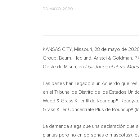
28 MAYO 2020
KANSAS CITY, Missouri
, 28 de mayo de 2020
Group, Baum, Hedlund, Aristei & Goldman, P.C.
Oeste de Misuri, en
Lisa Jones
et al. vs. Mon
Las partes han llegado a un Acuerdo que res
en el Tribunal de Distrito de los Estados Uni
Weed & Grass Killer III de Roundup®, Ready-
Grass Killer Concentrate Plus de Roundup® (
La demanda alega que una declaración que ap
plantas pero no en personas o mascotas», es 