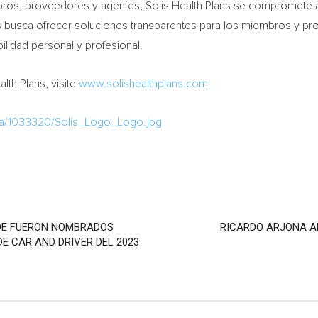
ros, proveedores y agentes, Solis Health Plans se compromete a c
is busca ofrecer soluciones transparentes para los miembros y pr
ilidad personal y profesional.
lth Plans, visite
www.solishealthplans.com
.
ia/1033320/Solis_Logo_Logo.jpg
RIDE FUERON NOMBRADOS
RICARDO ARJONA A
E CAR AND DRIVER DEL 2023