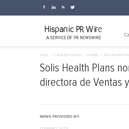
Hispanic
Ca
Inicio
Canal de noticias
Health
Solis Health Pl
PR
Solis Health Plans n
directora de Ventas 
Wire
NEWS PROVIDED BY:
17 ENERO 2023