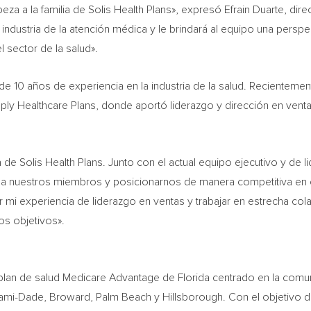
beza
a la familia de Solis Health Plans», expresó
Efrain Duarte
, dire
industria de la atención médica y le brindará al equipo una perspe
 sector de la salud».
 de 10 años de experiencia en la industria de la salud. Recient
ply Healthcare Plans, donde aportó liderazgo y dirección en ve
a de Solis Health Plans. Junto con el actual equipo ejecutivo y d
e a nuestros miembros y posicionarnos de manera competitiva en
ar mi experiencia de liderazgo en ventas y trabajar en estrecha c
os objetivos».
 plan de salud Medicare Advantage de
Florida
centrado en la comu
ami-Dade
,
Broward
,
Palm Beach
y
Hillsborough
. Con el objetivo 