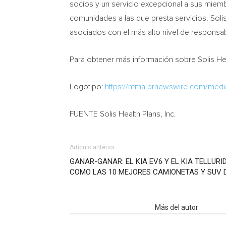
socios y un servicio excepcional a sus miemb
comunidades a las que presta servicios. Sol
asociados con el más alto nivel de responsab
Para obtener más información sobre Solis Hea
Logotipo:
https://mma.prnewswire.com/med
FUENTE Solis Health Plans, Inc.
Artículo anterior
GANAR-GANAR: EL KIA EV6 Y EL KIA TELLU
COMO LAS 10 MEJORES CAMIONETAS Y SUV D
Artículo relacionados
Más del autor