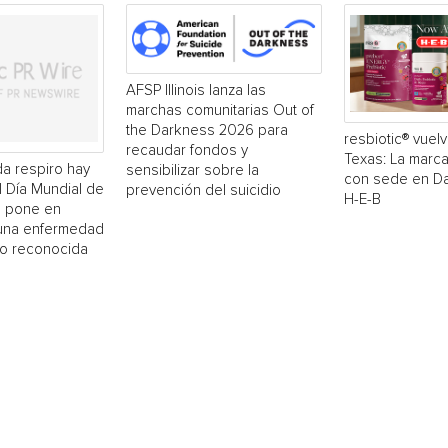
AFSP Illinois lanza las
marchas comunitarias Out of
the Darkness 2026 para
resbiotic® vuelv
recaudar fondos y
Texas: La marc
a respiro hay
sensibilizar sobre la
con sede en Dal
El Día Mundial de
prevención del suicidio
H-E-B
 pone en
 una enfermedad
o reconocida