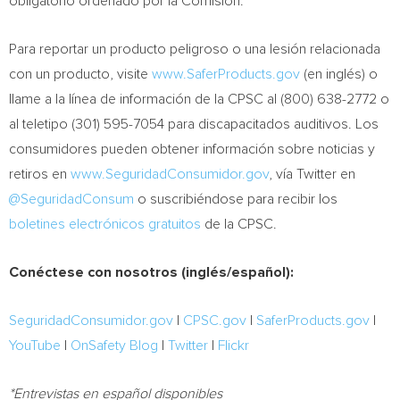
obligatorio ordenado por la Comisión.
Para reportar un producto peligroso o una lesión relacionada
con un producto, visite
www.
SaferProducts.gov
(en inglés) o
llame a la línea de información de la CPSC al (800) 638-2772 o
al teletipo (301) 595-7054 para discapacitados auditivos. Los
consumidores pueden obtener información sobre noticias y
retiros en
www.SeguridadConsumidor.gov
, vía Twitter en
@SeguridadConsum
o suscribiéndose para recibir los
boletines electrónicos gratuitos
de la CPSC.
Conéctese con nosotros (inglés/español):
SeguridadConsumidor.gov
|
CPSC.gov
|
SaferProducts.gov
|
YouTube
|
OnSafety Blog
|
Twitter
|
Flickr
*Entrevistas en español disponibles