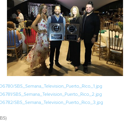
706780/SBS_Semana_Television_Puerto_Rico_1.jpg
706781/SBS_Semana_Television_Puerto_Rico_2.jpg
706782/SBS_Semana_Television_Puerto_Rico_3.jpg
SBS)