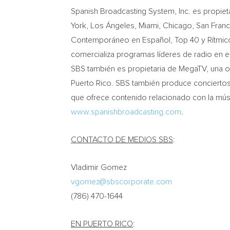
Spanish Broadcasting System, Inc. es propiet
York
, Los Ángeles,
Miami
,
Chicago
,
San Franc
Contemporáneo en Español, Top 40 y Rítmico 
comercializa programas líderes de radio en e
SBS también es propietaria de MegaTV, una ope
Puerto Rico
. SBS también produce conciertos y
que ofrece contenido relacionado con la música
www.spanishbroadcasting.com
.
CONTACTO DE MEDIOS SBS
:
Vladimir Gomez
vgomez@sbscorporate.com
(786) 470-1644
EN
PUERTO RICO
: