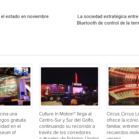
o el estado en noviembre
La sociedad estratégica entr
Bluetooth de control de la te
cina una
Culture In Motion™ llega al
Circus Circus 
egos gratuita
Centro-Sur y Sur del Golfo,
ofrece la icónic
idad en el
continuando su recorrido a
familiar, entrete
useum of
través de los corredores
recuerdos inol
culturales de Estados Unidos
verano