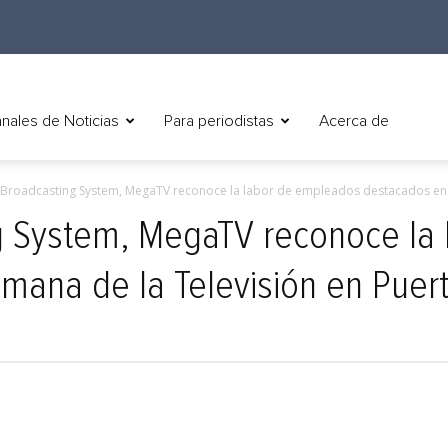
nales de Noticias
Para periodistas
Acerca de
 Broadcasting System, MegaTV reconoce la labor de empleados destacados en l
g System, MegaTV reconoce la
mana de la Televisión en Puert