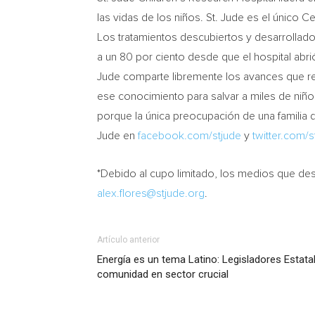
las vidas de los niños. St. Jude es el único 
Los tratamientos descubiertos y desarrollados
a un 80 por ciento desde que el hospital ab
Jude comparte libremente los avances que real
ese conocimiento para salvar a miles de niños
porque la única preocupación de una familia d
Jude en
facebook.com/stjude
y
twitter.com/s
*Debido al cupo limitado, los medios que des
alex.flores@stjude.org
.
Artículo anterior
Energía es un tema Latino: Legisladores Estata
comunidad en sector crucial