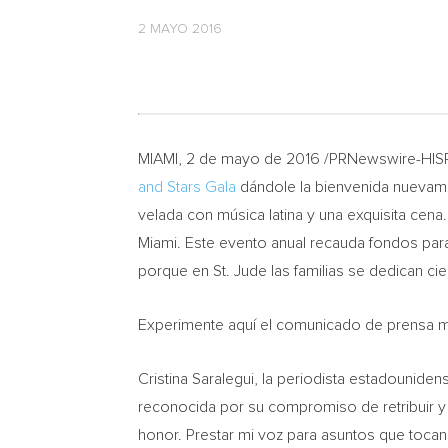
2 MAYO 2016
MIAMI
,
2 de mayo de
2016
/PRNewswire-HIS
and Stars Gala
dándole la bienvenida nuevame
velada con música latina y una exquisita cena
Miami. Este evento anual recauda fondos para 
porque en St. Jude las familias se dedican cien
Experimente aquí el comunicado de prensa 
Cristina Saralegui, la periodista estadounide
reconocida por su compromiso de retribuir y
honor. Prestar mi voz para asuntos que tocan