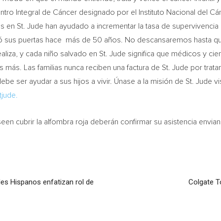
Centro Integral de Cáncer designado por el Instituto Nacional del C
 en St. Jude han ayudado a incrementar la tasa de supervivencia g
rió sus puertas hace más de 50 años. No descansaremos hasta que
iza, y cada niño salvado en St. Jude significa que médicos y cien
 más. Las familias nunca reciben una factura de St. Jude por trata
ebe ser ayudar a sus hijos a vivir. Únase a la misión de St. Jude v
tjude.
een cubrir la alfombra roja deberán confirmar su asistencia envi
les Hispanos enfatizan rol de
Colgate T