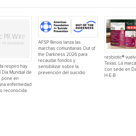
AFSP Illinois lanza las
marchas comunitarias Out of
the Darkness 2026 para
resbiotic® vuelv
recaudar fondos y
Texas: La marc
a respiro hay
sensibilizar sobre la
con sede en Dal
El Día Mundial de
prevención del suicidio
H-E-B
 pone en
 una enfermedad
o reconocida