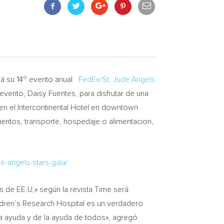
o
á su 14
evento anual
FedEx/St. Jude Angels
 evento,
Daisy Fuentes
, para disfrutar de una
en el Intercontinental Hotel en downtown
ientos, transporte, hospedaje o alimentacion,
e-angels-stars-gala/
s de EE.U,» según la revista Time será
ldren’s Research Hospital es un verdadero
ra ayuda y de la ayuda de todos», agregó