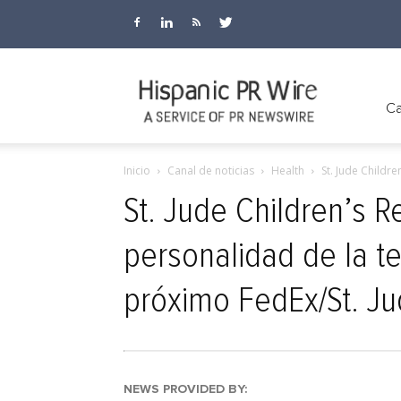
Hispanic
Ca
Inicio
Canal de noticias
Health
St. Jude Childr
PR
St. Jude Children’s R
personalidad de la te
Wire
próximo FedEx/St. Ju
NEWS PROVIDED BY: