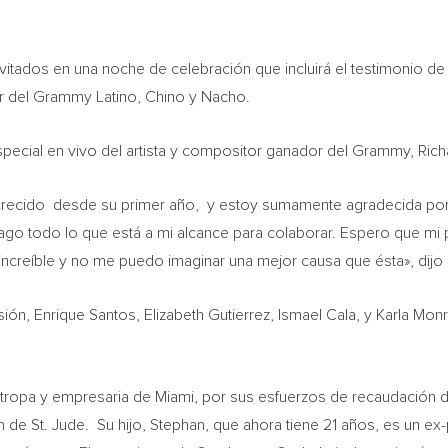
itados en una noche de celebración que incluirá el testimonio de u
r del
Grammy Latino
, Chino y Nacho.
special en vivo del artista y compositor ganador del Grammy,
Rich
 crecido desde su primer año, y estoy sumamente agradecida por
ago todo lo que está a mi alcance para colaborar. Espero que mi p
increíble y no me puedo imaginar una mejor causa que ésta», dijo
sión,
Enrique Santos
, Elizabeth Gutierrez, Ismael Cala, y
Karla Mon
ántropa y empresaria de
Miami
, por sus esfuerzos de recaudación 
 de St. Jude. Su hijo, Stephan, que ahora tiene 21 años, es un ex-