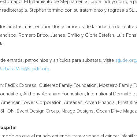
stómago. El tratamiento de Stephan en St. Jude incluyo cirugía pa
 radioterapia. Stephan termino con su tratamiento y regresa a St.
s artistas más reconocidos y famosos de la industria del entreten
rancisco,
Romero Britto
, Juanes, Emilio y
Gloria Estefan
, Luis Fons
la.
 entrada, patrocinios y artículos para subastas, visite
stjude.org
Barbara.Mari@stjude.org
.
n: FedEx Express, Gutierrez Family Foundation, Mosteiro Family Fo
Foundation, Anthony Abraham Foundation, International Dermatology
, American Tower Corporation, Arteasan, Arven Financial, Ernst
FUNKSHION, Event Design Group, Nuage Designs, Ocean Drive Maga
ospital
el modo en que el mundo entiende, trata y vence el cáncer infanti