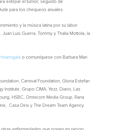
ra extirpar el tumor, seguido de
 Jude para los chequeos anuales.
imiento y la música latina por su labor
i,
Juan Luis Guerra
, Tommy y
Thalia Mottola
, la
/miamigala
o comuníquese con
Barbara Mari
undation, Carnival Foundation, Gloria Estefan
 Institute, Grupo CIMA, Yezz, Diario, Las
 & Young, HSBC, Omnicom Media Group, Rana
zine, Casa Diris y The Dream Team Agency.
l y otras enfermedades que ponen en riesgo