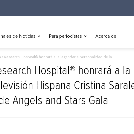
nales de Noticias
Para periodistas
Acerca de
en’s Research Hospital® honrará a la legendaria personalidad de la...
esearch Hospital® honrará a la
levisión Hispana Cristina Saral
de Angels and Stars Gala