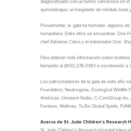
diagnosticado con un tumor canceroso en el e
quimioterapia, un trasplante de médula ósea y
Previamente, la gala ha honrado algunos de lo
humanitaria. Entre ellos se encuentran Don F
chef
Adrianne Calvo
y el entrenador Don Shu
Para obtener más información sobre boletos de
llamando al (800) 278-3383 o escribiendo a
Los patrocinadores de la gala de este año so
Foundation, Neutrogena, Zoological Wildlife 
Américas, Univision Radio, C-ComGroup Inc.
Furniture, Wellmax, Tu-Be Global Spirits, 
Acerca de St. Jude Children’s Research H
St. Jude Children’s Research Hospital lidera 