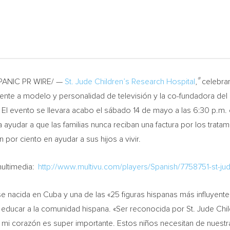
®
PANIC PR WIRE/ —
St. Jude Children’s Research Hospital
,
celebrar
nte a modelo y personalidad de televisión y la co-fundadora del
. El evento se llevara acabo el sábado 14 de mayo a las
6:30 p.m.
ayudar a que las familias nunca reciban una factura por los tratam
 por ciento en ayudar a sus hijos a vivir.
multimedia:
http://www.multivu.com/players/Spanish/7758751-st-jud
nse nacida en
Cuba
y una de las «25 figuras hispanas más influyente
 educar a la comunidad hispana. «Ser reconocida por St. Jude Chi
 mi corazón es super importante. Estos niños necesitan de nuest