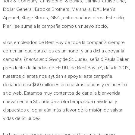
York
& Company, Christopher & Banks, Carnival Cruise Line,
Dollar General, Brooks Brothers, Marshalls, DXL Men’s
Apparel, Stage Stores, GNC, entre muchos otros. Este año,
Pier 1 se suma a la campaña como un nuevo socio.
«Los empleados de Best Buy de toda la compañía siempre
comentan que para ellos es un honor y una dicha apoyar la
campaña
Thanks and Giving
de St. Jude», señaló
Paula Baker
,
presidente de tiendas de EE.UU. de Best Buy. «Y, desde 2013,
nuestros clientes nos ayudan a apoyar esta campaña,
donando casi
$60
millones en nuestras tiendas y en nuestro
sitio web. Estamos muy contentos de darle la bienvenida
nuevamente a St. Jude para otra temporada navideña, y
dispuestos a lograr aún más a favor de la misión de salvar
vidas de St. Jude».
La familia de socios corporativos de la campaña sigue