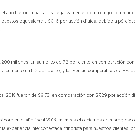
e y el año fueron impactadas negativamente por un cargo no recu
mpuestos equivalente a
$0.16
por acción diluida, debido a pérdida
.
,200
millones, un aumento de 7.2 por ciento en comparación con el 
ía aumentó un 5.2 por ciento, y las ventas comparables de EE. UU.
scal 2018 fueron de
$9.73
, en comparación con
$7.29
por acción di
écord en el año fiscal 2018, mientras obteníamos gran progreso e
la experiencia interconectada minorista para nuestros clientes,