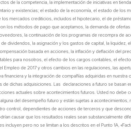
ctos de la competencia, la implementación de iniciativas en tiend
entario y existencias; el estado de la economía, el estado de los m
 los mercados crediticios, incluidos el hipotecario, el de préstamo
on los métodos de pago que aceptamos, la demanda de ofertas cre
oveedores, la continuación de los programas de recompra de ac
de dividendos, la asignación y los gastos de capital, la liquidez, el
ompensación basada en acciones, la inflación y deflación del pre
ables para nosotros, el efecto de los cargos contables, el efecto
el Empleo de 2017 y otros cambios en las regulaciones, las apertur
iva financiera y la integración de compañías adquiridas en nuestra
os de dichas adquisiciones. Las declaraciones a futuro se basan e
ciones actuales sobre acontecimientos futuros. Usted no debe co
 alguna del desempeño futuro y están sujetas a acontecimientos, r
tro control, dependientes de acciones de terceros y que descon
ían causar que los resultados reales sean substancialmente dife
 incluyen pero no se limitan a los descritos en el Punto 1A, «Fac