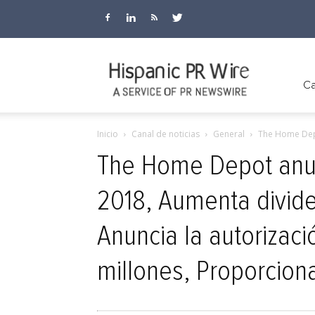
Hispanic
Ca
Inicio
Canal de noticias
General
The Home Depo
PR
The Home Depot anunc
2018, Aumenta divide
Wire
Anuncia la autorizac
millones, Proporciona