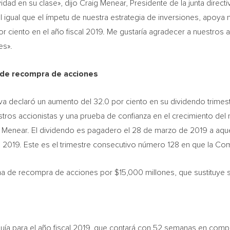
idad en su clase», dijo
Craig Menear
, Presidente de la junta direc
al igual que el ímpetu de nuestra estrategia de inversiones, apoy
or ciento en el año fiscal 2019. Me gustaría agradecer a nuestro
es».
 de
recompra de acciones
va declaró un aumento del 32.0 por ciento en su dividendo trimest
ros accionistas y una prueba de confianza en el crecimiento del n
 Menear. El dividendo es pagadero el 28 de marzo de 2019 a aquel
 de 2019. Este es el trimestre consecutivo número 128 en que la C
rama de recompra de acciones por
$15,000
millones, que sustituye s
uía para el año fiscal 2019, que contará con 52 semanas en compa