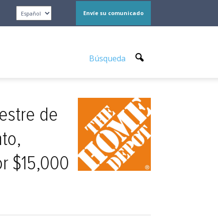
Envíe su comunicado
Búsqueda
estre de
to,
or $15,000