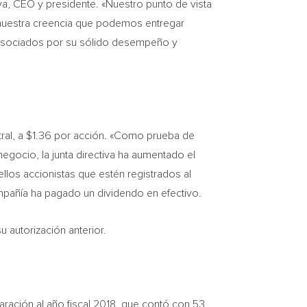
tiva, CEO y presidente. «Nuestro punto de vista
a nuestra creencia que podemos entregar
s asociados por su sólido desempeño y
ral, a
$1.36
por acción. «Como prueba de
egocio, la junta directiva ha aumentado el
los accionistas que estén registrados al
ompañía ha pagado un dividendo en efectivo.
u autorización anterior.
ración al año fiscal 2018, que contó con 53