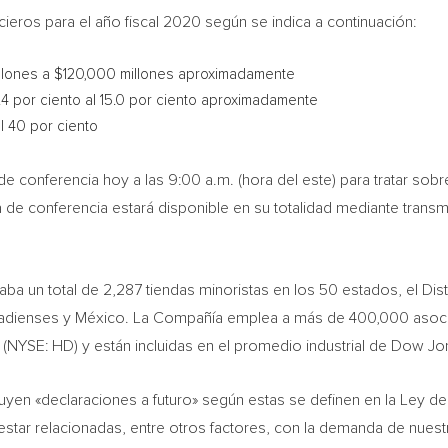
ieros para el año fiscal 2020 según se indica a continuación:
llones a
$120,000
millones aproximadamente
4 por ciento al 15.0 por ciento aproximadamente
l 40 por ciento
de conferencia hoy a las
9:00 a.m.
(hora del este) para tratar sob
de conferencia estará disponible en su totalidad mediante transmi
raba un total de 2,287 tiendas minoristas en los 50 estados, el Dis
anadienses y México. La Compañía emplea a más de 400,000 aso
(NYSE: HD) y están incluidas en el promedio industrial de Dow Jo
uyen «declaraciones a futuro» según estas se definen en la Ley de
 estar relacionadas, entre otros factores, con la demanda de nuest