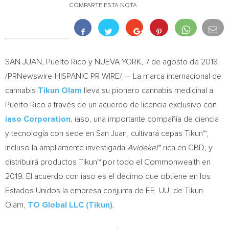
COMPARTE ESTA NOTA
SAN JUAN
, Puerto Rico y
NUEVA YORK
, 7 de agosto de 2018
/PRNewswire-HISPANIC PR WIRE/ — La marca internacional de
cannabis
Tikun Olam
lleva su pionero cannabis medicinal a
Puerto Rico
a través de un acuerdo de licencia exclusivo con
iaso Corporation
. iaso, una importante compañía de ciencia
y tecnología con sede en
San Juan
, cultivará cepas Tikun™,
incluso la ampliamente investigada
Avidekel
™ rica en CBD, y
distribuirá productos Tikun™ por todo el Commonwealth en
2019. El acuerdo con iaso es el décimo que obtiene en los
Estados Unidos la empresa conjunta de EE. UU. de Tikun
Olam,
TO Global LLC (Tikun)
.