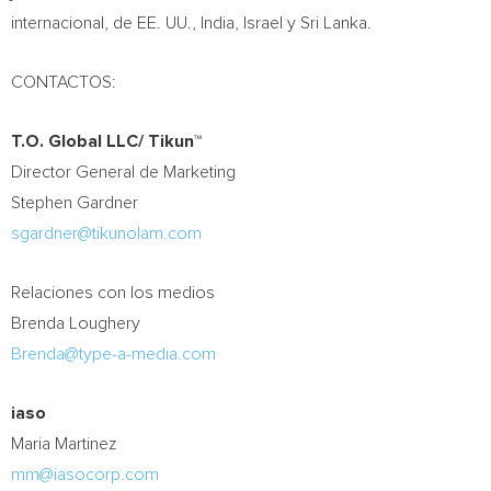
internacional, de EE. UU.,
India
,
Israel
y Sri Lanka.
CONTACTOS:
T.O. Global LLC/ Tikun™
Director General de Marketing
Stephen Gardner
sgardner@tikunolam.com
Relaciones con los medios
Brenda Loughery
Brenda@type-a-media.com
iaso
Maria Martinez
mm@iasocorp.com