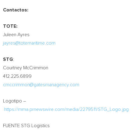
Contactos:
TOTE:
Juleen Ayres
jayres@totemaritime.com
STG
:
Courtney McCrimmon
412.225.6899
cmccrimmon@gatesmanagency.com
Logotipo –
https://mma.prnewswire.com/media/2279511/STG_Logo.jpg
FUENTE STG Logistics