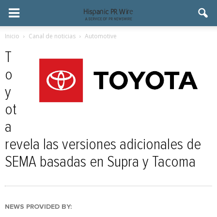
Inicio
Canal de noticias
Automotive
T
o
y
ot
a
revela las versiones adicionales de
SEMA basadas en Supra y Tacoma
NEWS PROVIDED BY: