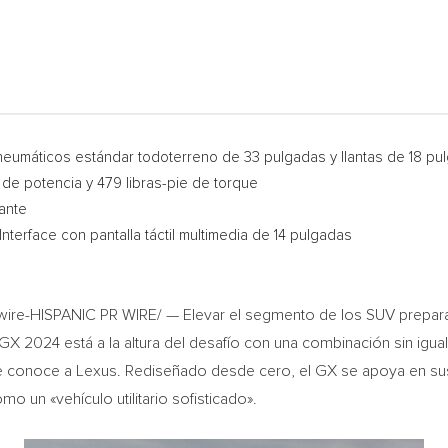
n neumáticos estándar todoterreno de 33 pulgadas y llantas de 18 pu
 de potencia y 479 libras-pie de torque
lante
nterface con pantalla táctil multimedia de 14 pulgadas
re-HISPANIC PR WIRE/ — Elevar el segmento de los SUV preparad
GX 2024 está a la altura del desafío con una combinación sin igual
se conoce a Lexus. Rediseñado desde cero, el GX se apoya en sus
 un «vehículo utilitario sofisticado».