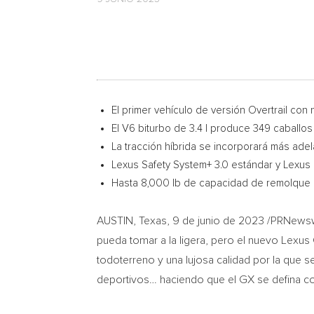
El primer vehículo de versión Overtrail co
El V6 biturbo de 3.4 l produce 349 caballos
La tracción híbrida se incorporará más ade
Lexus Safety System+ 3.0 estándar y Lexus I
Hasta 8,000 lb de capacidad de remolque
AUSTIN, Texas
,
9 de junio de 2023
/PRNewswi
pueda tomar a la ligera, pero el nuevo Lexus 
todoterreno y una lujosa calidad por la que 
deportivos… haciendo que el GX se defina como