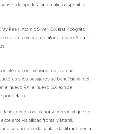
un sensor de apertura automática disponible
ay Pearl, Atomic Silver, GX-first Incognito,
es de colores exteriores bitono, como Atomic
us.
con elementos interiores de lujo que
nductores y los pasajeros se beneficiarán del
 en el nuevo RX, el nuevo GX exhibe
e por delante.
de instrumentos inferior y horizontal que se
celente visibilidad frontal y lateral.
nde se encuentra la pantalla táctil multimedia