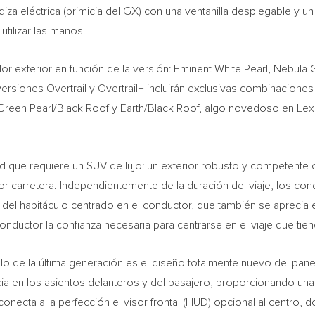
diza eléctrica (primicia del GX) con una ventanilla desplegable y 
tilizar las manos.
 exterior en función de la versión: Eminent White Pearl, Nebula Gr
 versiones Overtrail y Overtrail+ incluirán exclusivas combinacion
Green Pearl
/Black Roof y Earth/Black Roof, algo novedoso en Lex
ad que requiere un SUV de lujo: un exterior robusto y competente 
por carretera. Independientemente de la duración del viaje, los co
o del habitáculo centrado en el conductor, que también se aprecia
ductor la confianza necesaria para centrarse en el viaje que tien
 de la última generación es el diseño totalmente nuevo del panel 
ncia en los asientos delanteros y del pasajero, proporcionando una ex
necta a la perfección el visor frontal (HUD) opcional al centro, do