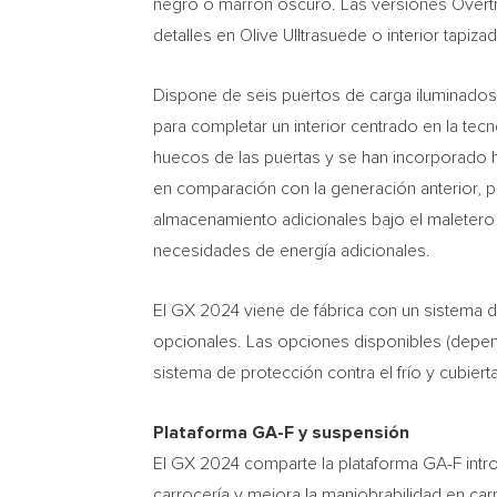
negro o marrón oscuro. Las versiones Overtra
detalles en Olive Ulltrasuede o interior tapi
Dispone de seis puertos de carga iluminados (
para completar un interior centrado en la tec
huecos de las puertas y se han incorporado ha
en comparación con la generación anterior, p
almacenamiento adicionales bajo el maletero
necesidades de energía adicionales.
El GX 2024 viene de fábrica con un sistema
opcionales. Las opciones disponibles (dependien
sistema de protección contra el frío y cubiert
Plataforma GA-F y suspensión
El GX 2024 comparte la plataforma GA-F intro
carrocería y mejora la maniobrabilidad en ca