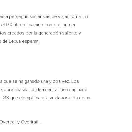
tes a perseguir sus ansias de viajar, tomar un
, el GX abre el camino como el primer
ntos creados por la generación saliente y
tes de Lexus esperan.
ta que se ha ganado una y otra vez. Los
obre chasis. La idea central fue imaginar a
un GX que ejemplificara la yuxtaposición de un
ertrail y Overtrail+.