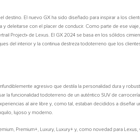
o del destino. El nuevo GX ha sido diseñado para inspirar a los clien
za y deleitarse con el placer de conducir.
Como
parte de ese viaje
vertrail Project» de Lexus. El GX 2024 se basa en los sólidos cimie
toques del interior y la continua destreza todoterreno que los clien
nfundiblemente agresivo que destila la personalidad dura y robus
 la funcionalidad todoterreno de un auténtico SUV de carrocería s
xperiencias al aire libre y, como tal, estaban decididos a diseñar 
anquilo, lujoso y moderno.
emium, Premium+, Luxury, Luxury+ y, como novedad para Lexus, Ov