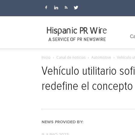
Hispanic
Ca
Inicio
Canal de noticias
Automotive
Vehículo u
PR
Vehículo utilitario s
redefine el concepto
Wire
NEWS PROVIDED BY:
9 JUNIO 2023