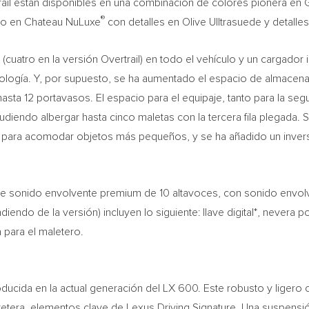
il están disponibles en una combinación de colores pionera en G
®
zado en Chateau NuLuxe
con detalles en Olive Ulltrasuede y detalle
cuatro en la versión Overtrail) en todo el vehículo y un cargador
nología. Y, por supuesto, se ha aumentado el espacio de almacenami
sta 12 portavasos. El espacio para el equipaje, tanto para la seg
udiendo albergar hasta cinco maletas con la tercera fila plegada
 para acomodar objetos más pequeños, y se ha añadido un inverso
 de sonido envolvente premium de 10 altavoces, con sonido envo
do de la versión) incluyen lo siguiente: llave digital*, nevera portá
a para el maletero.
ducida en la actual generación del LX 600. Este robusto y ligero 
rretera, elementos clave de Lexus Driving Signature. Una suspensi