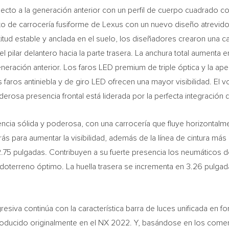
cto a la generación anterior con un perfil de cuerpo cuadrado co
pto de carrocería fusiforme de Lexus con un nuevo diseño atrevid
titud estable y anclada en el suelo, los diseñadores crearon una c
pilar delantero hacia la parte trasera. La anchura total aumenta en
ración anterior. Los faros LED premium de triple óptica y la apert
s faros antiniebla y de giro LED ofrecen una mayor visibilidad. El 
rosa presencia frontal está liderada por la perfecta integración de 
encia sólida y poderosa, con una carrocería que fluye horizontalm
rás para aumentar la visibilidad, además de la línea de cintura más 
2.75 pulgadas. Contribuyen a su fuerte presencia los neumáticos d
todoterreno óptimo. La huella trasera se incrementa en 3.26 pulga
gresiva continúa con la característica barra de luces unificada en 
roducido originalmente en el NX 2022. Y, basándose en los comen