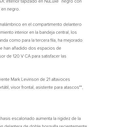
®
X: interior tapizado en NuLuxe
negro con
s en negro.
 inalámbrico en el compartimento delantero
ento interior en la bandeja central, los
unda como para la tercera fila, ha mejorado
. Se han añadido dos espacios de
r de 120 V CA para satisfacer las
lvente
Mark Levinson de
21 altavoces
til, visor frontal, asistente para atascos**,
chasis escalonado aumenta la rigidez de la
ón delantera de doble horquilla recientemente