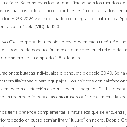
 Interface. Se conservan los botones físicos para los mandos de
os los mandos todoterreno disponibles están concentrados cerca
ductor. El GX 2024 viene equipado con integración inalámbrica App
formación múltiple (MID) de 12.3.
 nuevo GX incorpora detalles bien pensados en cada rincón. Se 
or de la postura de conducción mediante mejoras en el relleno del 
ento delantero se ha ampliado 1.18 pulgadas.
guraciones: butacas individuales o banqueta plegable 60:40. Se ha
cera fila/espacio para equipajes. Los asientos con calefacción y 
sientos con calefacción disponibles en la segunda fila. La tercera 
o un recordatorio para el asiento trasero a fin de aumentar la se
tonos tierra pretende complementar la naturaleza que se encuentra j
®
rior tapizado en cuero semianilina y NuLuxe
en negro, Dapple Gre