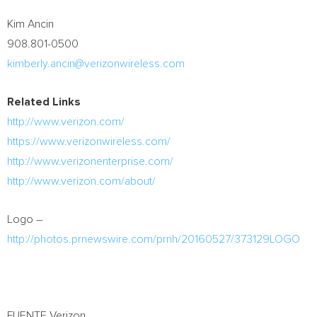
Kim Ancin
908.801-0500
kimberly.ancin@verizonwireless.com
Related Links
http://www.verizon.com/
https://www.verizonwireless.com/
http://www.verizonenterprise.com/
http://www.verizon.com/about/
Logo –
http://photos.prnewswire.com/prnh/20160527/373129LOGO
FUENTE Verizon