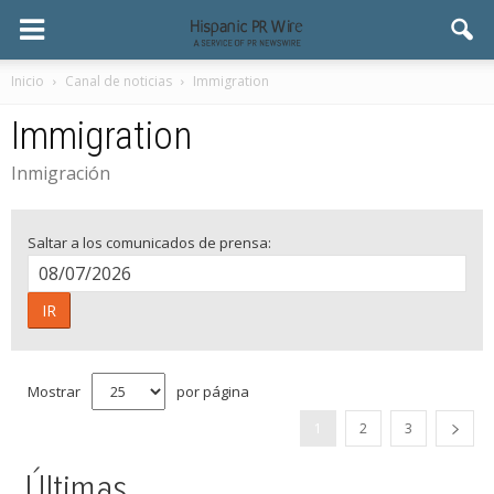
Inicio
Canal de noticias
Immigration
Immigration
Inmigración
Saltar a los comunicados de prensa:
IR
Mostrar
por página
1
2
3
Últimas