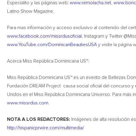
Especialito y las páginas web:
www.remolacha.net
,
www.bonc
Latino Show Magazine.
Para mas información y acceso exclusivo al contenido del c
www.facebook.com/missrdusoficial
, Instagram y Twitter @Mi
www.YouTube.com/DominicanBeautiesUSA
y visite la página 
Acerca Miss República Dominicana US™:
Miss República Dominicana US™ es un evento de Bellezas Domi
Fundación DREAM Project causa social oficial del concurso y
Unidos en el Miss República Dominicana Universo. Para más inf
www.missrdus.com
.
NOTA A LOS REDACTORES:
Imágenes de alta resolución es
http://hispanicprwire.com/multimedia/