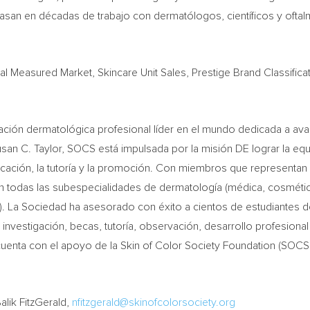
basan en décadas de trabajo con dermatólogos, científicos y oft
tal Measured Market, Skincare Unit Sales, Prestige Brand Classifi
zación dermatológica profesional líder en el mundo dedicada a ava
san C. Taylor
, SOCS está impulsada por la misión DE lograr la equi
 educación, la tutoría y la promoción. Con miembros que represent
n todas las subespecialidades de dermatología (médica, cosmética
ia). La Sociedad ha asesorado con éxito a cientos de estudiantes 
vestigación, becas, tutoría, observación, desarrollo profesiona
cuenta con el apoyo de la Skin of Color Society Foundation (SOCS
alik FitzGerald,
nfitzgerald@skinofcolorsociety.org