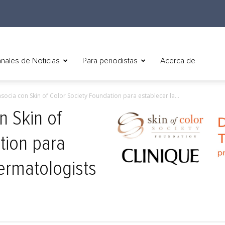
nales de Noticias
Para periodistas
Acerca de
asocia con Skin of Color Society Foundation para establecer la...
n Skin of
tion para
ermatologists