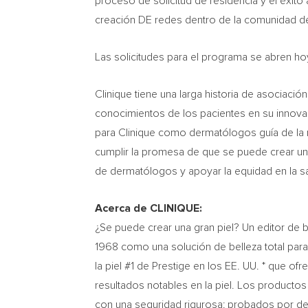
proceso de solicitud de residencia y el éxito 
creación DE redes dentro de la comunidad 
Las solicitudes para el programa se abren hoy
Clinique tiene una larga historia de asociac
conocimientos de los pacientes en su innova
para Clinique como dermatólogos guía de la 
cumplir la promesa de que se puede crear una
de dermatólogos y apoyar la equidad en la
Acerca de CLINIQUE:
¿Se puede crear una gran piel? Un editor de 
1968 como una solución de belleza total para
la piel #1 de Prestige en los EE. UU. * que o
resultados notables en la piel. Los productos 
con una seguridad rigurosa: probados por der