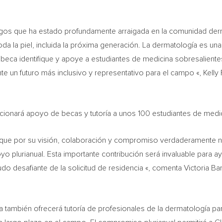
gos que ha estado profundamente arraigada en la comunidad derm
oda la piel, incluida la próxima generación. La dermatología es u
 beca identifique y apoye a estudiantes de medicina sobresalien
te un futuro más inclusivo y representativo para el campo «,
Kelly
ionará apoyo de becas y tutoría a unos 100 estudiantes de med
ue por su visión, colaboración y compromiso verdaderamente nota
o plurianual. Esta importante contribución será invaluable para 
do desafiante de la solicitud de residencia «, comenta Victoria
también ofrecerá tutoría de profesionales de la dermatología para