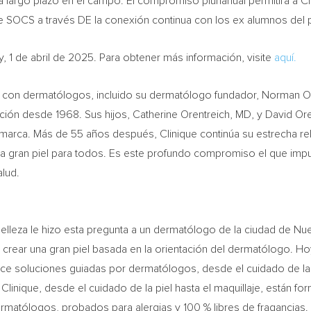
a largo plazo en el campo. El compromiso plurianual permitirá a Cl
de SOCS a través DE la conexión continua con los ex alumnos
, 1 de abril de 2025. Para obtener más información, visite
aquí.
ión con dermatólogos, incluido su dermatólogo fundador,
Norman Or
ción desde 1968. Sus hijos,
Catherine Orentreich
, MD, y
David Ore
marca. Más de 55 años después, Clinique continúa su estrecha re
 gran piel para todos. Es este profundo compromiso el que impuls
 salud.
belleza le hizo esta pregunta a un dermatólogo de la ciudad de
Nue
 crear una gran piel basada en la orientación del dermatólogo. Ho
frece soluciones guiadas por dermatólogos, desde el cuidado de la p
Clinique, desde el cuidado de la piel hasta el maquillaje, están f
matólogos, probados para alergias y 100 % libres de fragancias. L