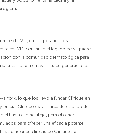
inique y SOCS fomentar la tutoría y la
 del programa.
entreich
, MD, e incorporando los
ntreich
, MD, continúan el legado de su padre
lación con la comunidad dermatológica para
a a Clinique a cultivar futuras generaciones
va York
, lo que los llevó a fundar Clinique en
y en día, Clinique es la marca de cuidado de
iel hasta el maquillaje, para obtener
ormulados para ofrecer una eficacia potente
as soluciones clínicas de Clinique se