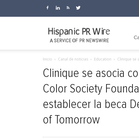
Hispanic
Ca
Inicio
Canal de noticias
Education
Clinique se 
PR
Clinique se asocia co
Color Society Founda
Wire
establecer la beca D
of Tomorrow