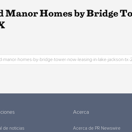
d Manor Homes by Bridge T
X
uciones
Acerca
l de noticias
Acerca de PR Newswire