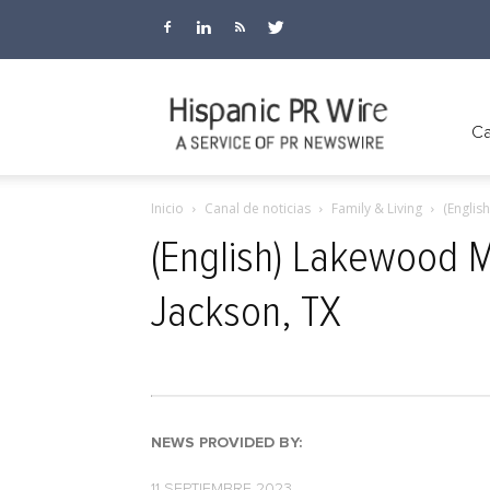
Hispanic
Ca
Inicio
Canal de noticias
Family & Living
(Englis
PR
(English) Lakewood 
Jackson, TX
Wire
NEWS PROVIDED BY:
11 SEPTIEMBRE 2023