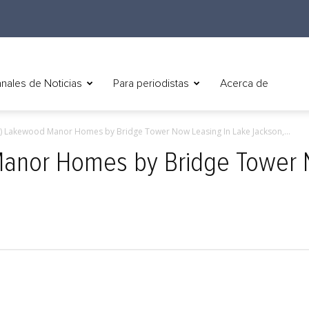
nales de Noticias
Para periodistas
Acerca de
h) Lakewood Manor Homes by Bridge Tower Now Leasing In Lake Jackson,...
Manor Homes by Bridge Tower 