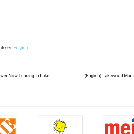
sólo en
English
.
wer Now Leasing In Lake
(English) Lakewood Man