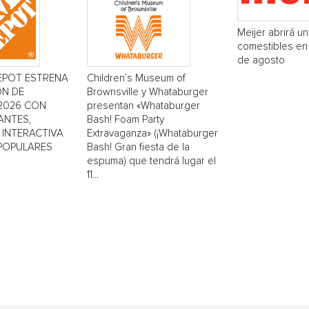
Meijer abrirá u
comestibles en 
de agosto
EPOT ESTRENA
Children’s Museum of
ÓN DE
Brownsville y Whataburger
2026 CON
presentan «Whataburger
ANTES,
Bash! Foam Party
INTERACTIVA
Extravaganza» (¡Whataburger
 POPULARES
Bash! Gran fiesta de la
espuma) que tendrá lugar el
11...