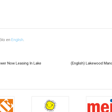
sólo en
English
.
wer Now Leasing In Lake
(English) Lakewood Man