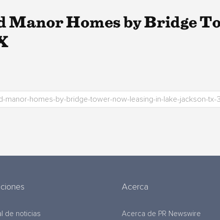
d Manor Homes by Bridge T
X
uciones
Acerca
l de noticias
Acerca de PR Newswire