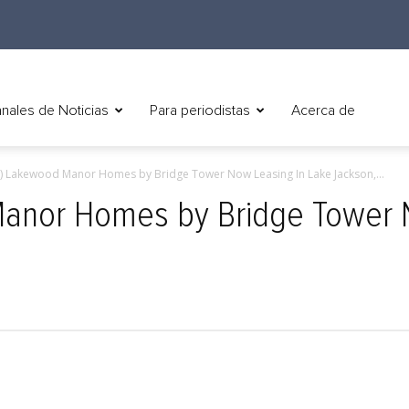
nales de Noticias
Para periodistas
Acerca de
h) Lakewood Manor Homes by Bridge Tower Now Leasing In Lake Jackson,...
Manor Homes by Bridge Tower 