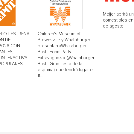
Meijer abrirá u
comestibles en 
de agosto
EPOT ESTRENA
Children’s Museum of
ÓN DE
Brownsville y Whataburger
2026 CON
presentan «Whataburger
ANTES,
Bash! Foam Party
INTERACTIVA
Extravaganza» (¡Whataburger
 POPULARES
Bash! Gran fiesta de la
espuma) que tendrá lugar el
11...