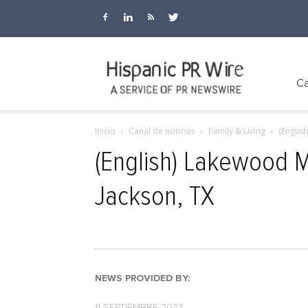
Hispanic
Ca
Inicio
Canal de noticias
Family & Living
(Englis
PR
(English) Lakewood 
Jackson, TX
Wire
NEWS PROVIDED BY:
11 SEPTIEMBRE 2023