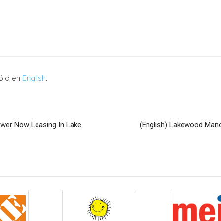
sólo en
English
.
wer Now Leasing In Lake
(English) Lakewood Man