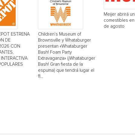
Meijer abrirá u
comestibles en 
de agosto
EPOT ESTRENA
Children’s Museum of
ÓN DE
Brownsville y Whataburger
2026 CON
presentan «Whataburger
ANTES,
Bash! Foam Party
INTERACTIVA
Extravaganza» (¡Whataburger
 POPULARES
Bash! Gran fiesta de la
espuma) que tendrá lugar el
11...