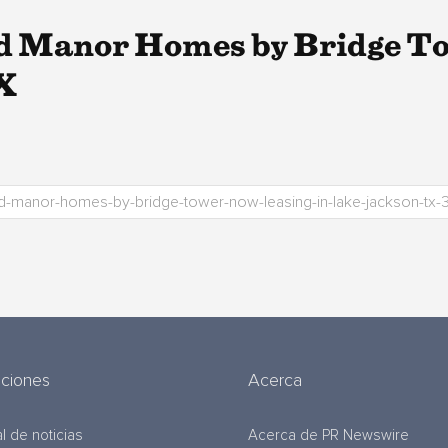
d Manor Homes by Bridge T
X
uciones
Acerca
l de noticias
Acerca de PR Newswire