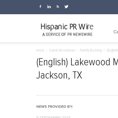
Hispanic
Ca
Inicio
Canal de noticias
Family & Living
(Englis
PR
(English) Lakewood 
Jackson, TX
Wire
NEWS PROVIDED BY:
11 SEPTIEMBRE 2023