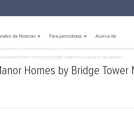
nales de Noticias
Para periodistas
Acerca de
h) Lakewood Manor Homes by Bridge Tower Now Leasing In Lake Jackson,...
Manor Homes by Bridge Tower 