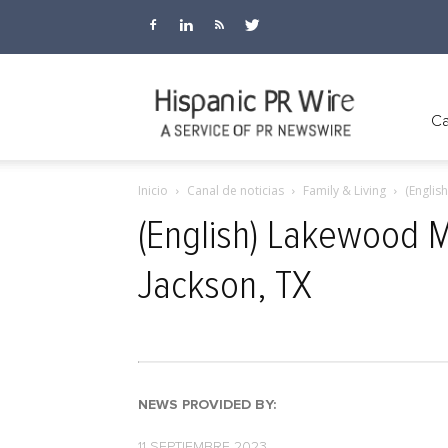
Hispanic
Ca
Inicio
Canal de noticias
Family & Living
(Englis
PR
(English) Lakewood 
Jackson, TX
Wire
NEWS PROVIDED BY:
11 SEPTIEMBRE 2023