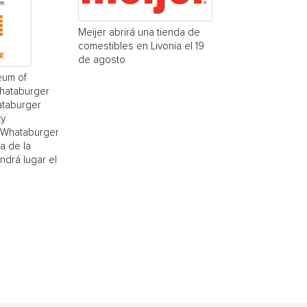
Meijer abrirá una tienda de
comestibles en Livonia el 19
de agosto
eum of
Whataburger
ataburger
ty
(¡Whataburger
a de la
drá lugar el