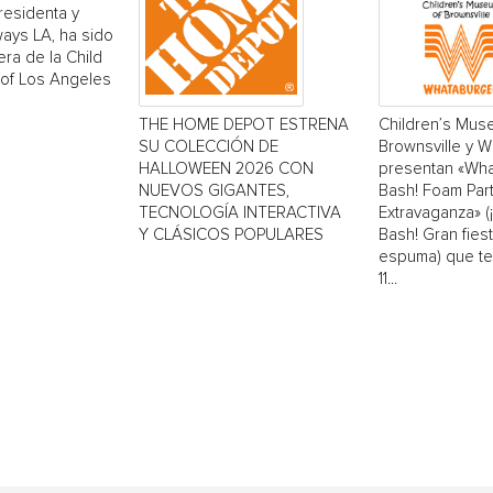
residenta y
ays LA, ha sido
era de la Child
 of Los Angeles
THE HOME DEPOT ESTRENA
Children’s Mus
SU COLECCIÓN DE
Brownsville y 
HALLOWEEN 2026 CON
presentan «Wh
NUEVOS GIGANTES,
Bash! Foam Par
TECNOLOGÍA INTERACTIVA
Extravaganza» 
Y CLÁSICOS POPULARES
Bash! Gran fiest
espuma) que ten
11...