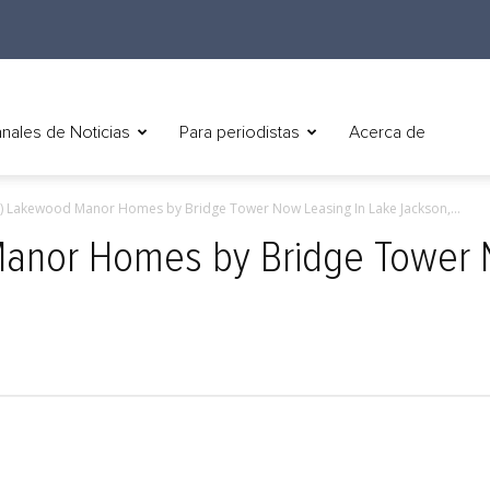
nales de Noticias
Para periodistas
Acerca de
h) Lakewood Manor Homes by Bridge Tower Now Leasing In Lake Jackson,...
Manor Homes by Bridge Tower 