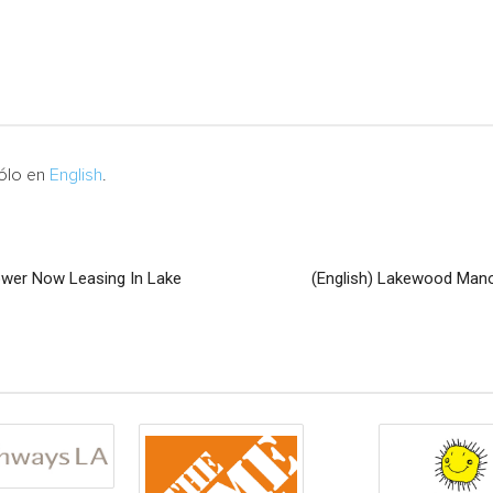
sólo en
English
.
wer Now Leasing In Lake
(English) Lakewood Man