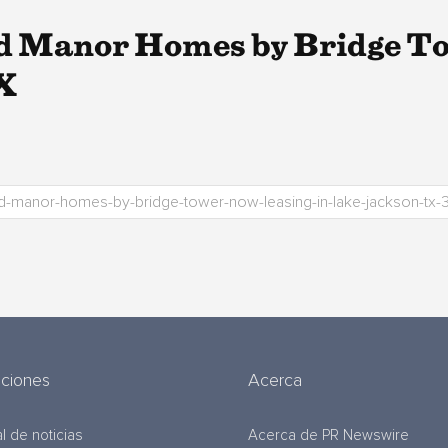
d Manor Homes by Bridge T
X
uciones
Acerca
l de noticias
Acerca de PR Newswire