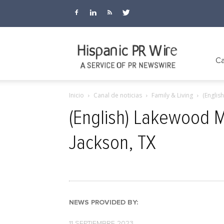
Hispanic
Ca
Inicio
Canal de noticias
Family & Living
(Englis
PR
(English) Lakewood 
Jackson, TX
Wire
NEWS PROVIDED BY:
11 SEPTIEMBRE 2023