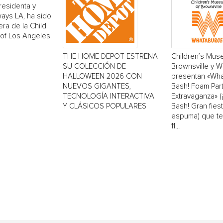
residenta y
ays LA, ha sido
era de la Child
 of Los Angeles
THE HOME DEPOT ESTRENA
Children’s Mus
SU COLECCIÓN DE
Brownsville y 
HALLOWEEN 2026 CON
presentan «Wh
NUEVOS GIGANTES,
Bash! Foam Par
TECNOLOGÍA INTERACTIVA
Extravaganza» 
Y CLÁSICOS POPULARES
Bash! Gran fiest
espuma) que ten
11...