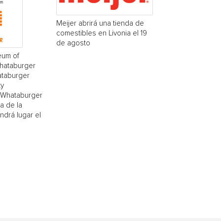
Meijer abrirá una tienda de
comestibles en Livonia el 19
de agosto
eum of
Whataburger
ataburger
ty
(¡Whataburger
a de la
drá lugar el