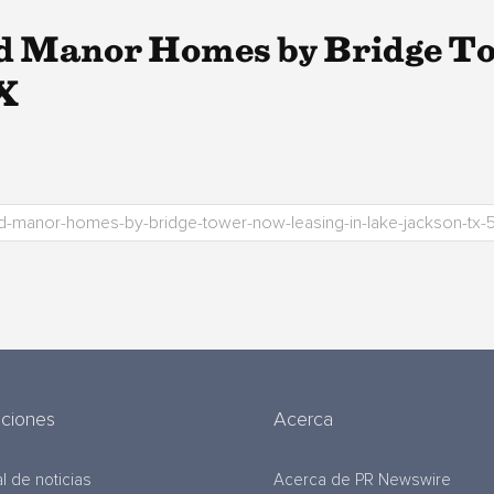
d Manor Homes by Bridge T
X
uciones
Acerca
l de noticias
Acerca de PR Newswire