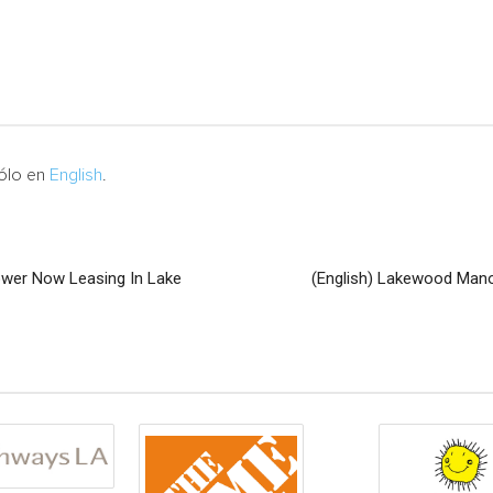
sólo en
English
.
wer Now Leasing In Lake
(English) Lakewood Man