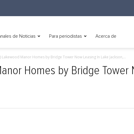
nales de Noticias
Para periodistas
Acerca de
h) Lakewood Manor Homes by Bridge Tower Now Leasing In Lake Jackson,...
Manor Homes by Bridge Tower 