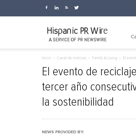
Hispanic
Ca
Inicio
Canal de noticias
Family & Living
El even
PR
El evento de reciclaj
tercer año consecuti
Wire
la sostenibilidad
NEWS PROVIDED BY: