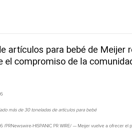
de artículos para bebé de Meijer 
e el compromiso de la comunidad
26
ado más de 30 toneladas de artículos para bebé
26
/PRNewswire-HISPANIC PR WIRE/ — Meijer vuelve a ofrecer el pop