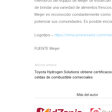
miembros del equipo de Meijer se esfuerzan p
de brindar una variedad de alimentos frescos,
Meijer es reconocido constantemente como «G
potenciar sus comunidades. Es posible enco
Logotipo –
https://mma.prnewswire.com/me
FUENTE Meijer
Artículo anterior
Toyota Hydrogen Solutions obtiene certificacio
celdas de combustible comerciales
Artículo relacionados
Más del autor