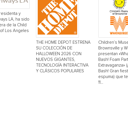
residenta y
ays LA, ha sido
era de la Child
 of Los Angeles
THE HOME DEPOT ESTRENA
Children’s Mus
SU COLECCIÓN DE
Brownsville y 
HALLOWEEN 2026 CON
presentan «Wh
NUEVOS GIGANTES,
Bash! Foam Par
TECNOLOGÍA INTERACTIVA
Extravaganza» 
Y CLÁSICOS POPULARES
Bash! Gran fiest
espuma) que ten
11...