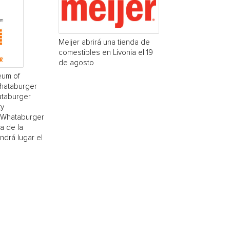
Meijer abrirá una tienda de
comestibles en Livonia el 19
de agosto
eum of
Whataburger
ataburger
ty
(¡Whataburger
a de la
drá lugar el