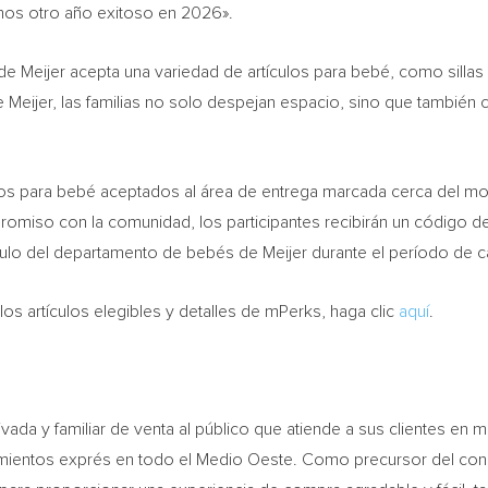
os otro año exitoso en 2026».
 de Meijer acepta una variedad de artículos para bebé, como silla
 de Meijer, las familias no solo despejan espacio, sino que también
ículos para bebé aceptados al área de entrega marcada cerca del mos
romiso con la comunidad, los participantes recibirán un código de
lo del departamento de bebés de Meijer durante el período de can
os artículos elegibles y detalles de mPerks, haga clic
aquí
.
vada y familiar de venta al público que atiende a sus clientes en
mientos exprés en todo el Medio Oeste. Como precursor del conc