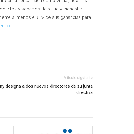
to en la tienda física como virtual, además
oductos y servicios de salud y bienestar.
mente al menos el 6 % de sus ganancias para
er.com
.
Artículo siguiente
 designa a dos nuevos directores de su junta
directiva