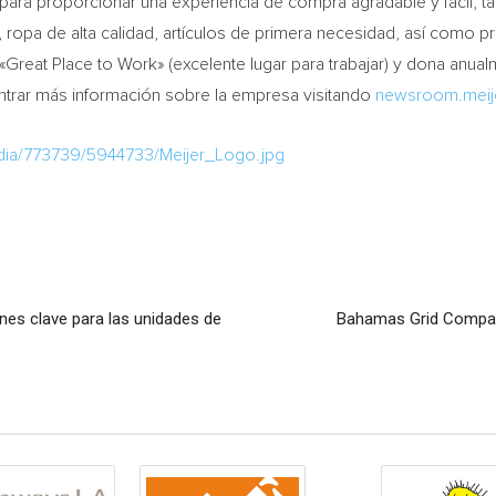
ara proporcionar una experiencia de compra agradable y fácil, tan
 ropa de alta calidad, artículos de primera necesidad, así como pr
reat Place to Work» (excelente lugar para trabajar) y dona anual
ntrar más información sobre la empresa visitando
newsroom.meij
dia/773739/5944733/Meijer_Logo.jpg
nes clave para las unidades de
Bahamas Grid Company