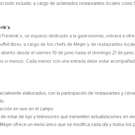
on todo incluido, a cargo de aclamados restaurantes locales como 
rik’s
| Frederik’s, un espacio dedicado a la gastronomía, volverá a ofr
et libre», a cargo de los chefs de Meijer y de restaurantes locale
á abierto desde el viernes 19 de junio hasta el domingo 21 de juni
años o menos. Cada menor con una entrada debe estar acompañado
ecialmente elaborados, con la participación de restaurantes y cerv
ás.
 acción en vivo en el campo
 de estar de lujo y televisores que transmiten actualizaciones en v
Meijer ofrece un menú único que se modifica cada día y todos los 