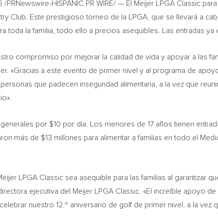
6
/PRNewswire-HISPANIC PR WIRE/ — El Meijer LPGA Classic para S
ntry Club. Este prestigioso torneo de la LPGA, que se llevará a cab
a toda la familia, todo ello a precios asequibles. Las entradas ya 
stro compromiso por mejorar la calidad de vida y apoyar a las fam
jer. «Gracias a este evento de primer nivel y al programa de apoy
ersonas que padecen inseguridad alimentaria, a la vez que reunim
io».
nerales por $10 por día. Los menores de 17 años tienen entrada
aron más de $13 millones para alimentar a familias en todo el Me
ijer LPGA Classic sea asequible para las familias al garantizar qu
rectora ejecutiva del Meijer LPGA Classic. «El increíble apoyo de
celebrar nuestro 12.º aniversario de golf de primer nivel, a la vez