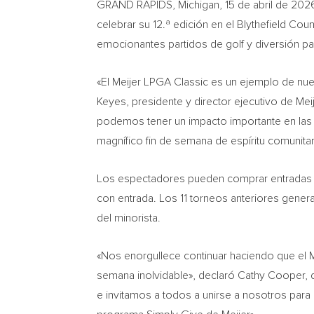
GRAND RAPIDS, Michigan
,
15 de abril de 202
celebrar su 12.ª edición en el Blythefield Cou
emocionantes partidos de golf y diversión par
«El Meijer LPGA Classic es un ejemplo de nue
Keyes, presidente y director ejecutivo de Mei
podemos tener un impacto importante en las p
magnífico fin de semana de espíritu comunitar
Los espectadores pueden comprar entradas ge
con entrada. Los 11 torneos anteriores gener
del minorista.
«Nos enorgullece continuar haciendo que el Me
semana inolvidable», declaró Cathy Cooper, di
e invitamos a todos a unirse a nosotros para 