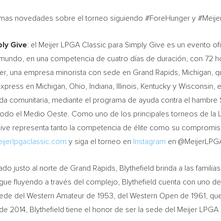
últimas novedades sobre el torneo siguiendo #ForeHunger y #Meij
ply Give
: el Meijer LPGA Classic para Simply Give es un evento of
 mundo, en una competencia de cuatro días de duración, con 72 ho
jer, una empresa minorista con sede en Grand Rapids, Michigan, 
ress en Michigan, Ohio, Indiana, Illinois, Kentucky y Wisconsin, 
da comunitaria, mediante el programa de ayuda contra el hambre S
odo el Medio Oeste. Como uno de los principales torneos de la L
Give representa tanto la competencia de élite como su compromis
ijerlpgaclassic.com
y siga el torneo en
Instagram
en @MeijerLPG
do justo al norte de Grand Rapids, Blythefield brinda a las familias
gue fluyendo a través del complejo, Blythefield cuenta con uno 
o sede del Western Amateur de 1953, del Western Open de 1961, q
e 2014, Blythefield tiene el honor de ser la sede del Meijer LPG