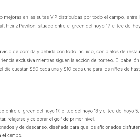
 mejoras en las suites VIP distribuidas por todo el campo, entre la
raft Heinz Pavilion, situado entre el green del hoyo 17, el tee del ho
servicio de comida y bebida con todo incluido, con platos de resta
encia exclusiva mientras siguen la acción del torneo. El pabellón e
 el día cuestan $50 cada una y $10 cada una para los niños de h
o entre el green del hoyo 17, el tee del hoyo 18 y el tee del hoyo 5
ar, relajarse y celebrar el golf de primer nivel.
nados y de descanso, diseñada para que los aficionados disfruten 
n el campo.