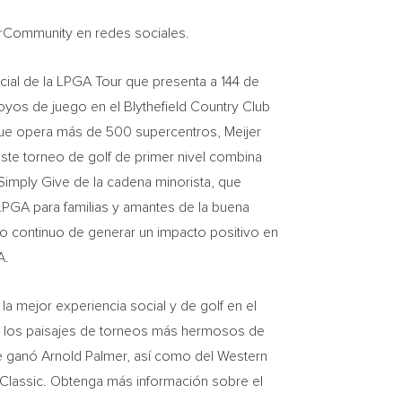
erCommunity en redes sociales.
icial de la LPGA Tour que presenta a 144 de
yos de juego en el Blythefield Country Club
que opera más de 500 supercentros, Meijer
este torneo de golf de primer nivel combina
imply Give de la cadena minorista, que
PGA para familias y amantes de la buena
o continuo de generar un impacto positivo en
A.
 la mejor experiencia social y de golf en el
de los paisajes de torneos más hermosos de
ue ganó Arnold Palmer, así como del Western
A Classic. Obtenga más información sobre el