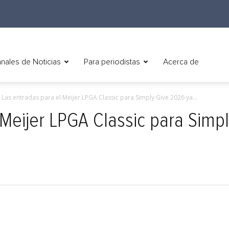
nales de Noticias
Para periodistas
Acerca de
Las entradas para el Meijer LPGA Classic para Simply Give 2026 ya...
 Meijer LPGA Classic para Simp