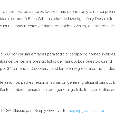
tros clientes los sabores locales más deliciosos y la marca prem
dad», comentó Brian Williams, chef de Investigación y Desarrollo de
descubrir nuevas recetas de nuestros socios locales, queremos que
 $10 por día, las entradas para todo el campo del torneo (válid
algunos de los mejores golfistas del mundo. Los puestos Grand T
por $4 o menos. Discovery Land también regresará como un destin
e junio, los padres recibirán admisión general gratuita al campo. El
nte, también recibirán entrada general gratuita los cuatro días de 
 LPGA Classic para Simply Give, visite
meijerlpgaclassic.com
.