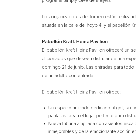
programa Simply Give de Meijer».
Los organizadores del torneo están realizando
situada en la calle del hoyo 4, y el pabellón K
Pabellón Kraft Heinz Pavilion
El pabellón Kraft Heinz Pavilion ofrecerá un 
aficionados que deseen disfrutar de una experi
domingo 21 de junio. Las entradas para todo
de un adulto con entrada.
El pabellón Kraft Heinz Pavilion ofrece:
Un espacio animado dedicado al golf, situad
pantallas crean el lugar perfecto para disfrut
Nueva tribuna ampliada con asientos escalo
inmejorables y de la emocionante acción e