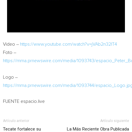
Video –
https://www.youtube.com/watch?v=jVAb2n32lT4
Foto –
https://mma.prnewswire.com/media/1093743/espacio_Peter_Bo
Logo –
https://mma.prnewswire.com/media/1093744/espacio_Logo.jp
FUENTE espacio.live
Artículo anterior
Artículo siguiente
Tecate fortalece su
La Más Reciente Obra Publicada