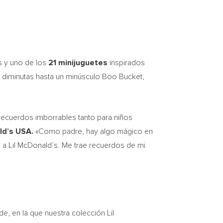
s y uno de los
21 minijuguetes
inspirados
as diminutas hasta un minúsculo Boo Bucket,
recuerdos imborrables tanto para niños
ld’s
USA
.
«Como padre, hay algo mágico en
l a
Lil McDonald’s
. Me trae recuerdos de mi
nde, en la que nuestra colección
Lil