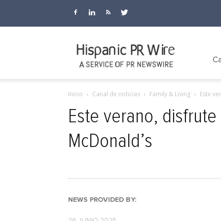
Hispanic
Ca
Inicio
Canal de noticias
Family & Living
Este ve
PR
Este verano, disfrute 
McDonald’s
Wire
NEWS PROVIDED BY:
26 JUNIO 2025