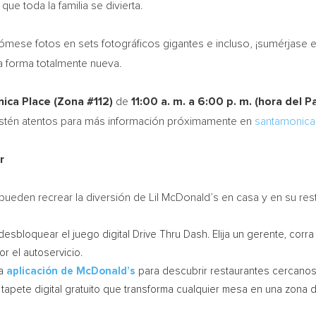
ue toda la familia se divierta.
ómese fotos en sets fotográficos gigantes e incluso, ¡sumérjase e
a forma totalmente nueva.
ica Place (Zona #112)
de
11:00 a. m. a 6:00 p. m. (hora del P
. Estén atentos para más información próximamente en
santamonica
r
pueden recrear la diversión de
Lil McDonald’s
en casa y en su res
esbloquear el juego digital Drive Thru Dash. Elija un gerente, corra
r el autoservicio.
la
aplicación de McDonald’s
para descubrir restaurantes cercanos
tapete digital gratuito que transforma cualquier mesa en una zona