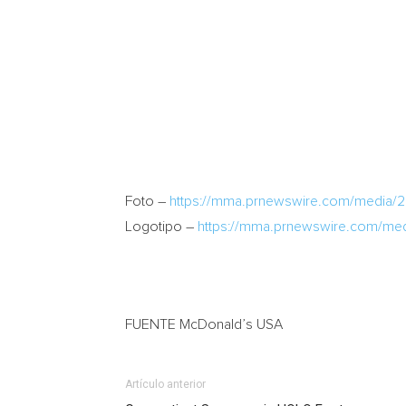
Foto –
https://mma.prnewswire.com/media/
Logotipo –
https://mma.prnewswire.com/me
FUENTE McDonald’s
USA
Artículo anterior