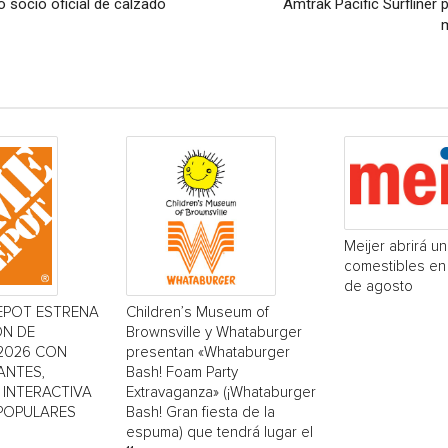
socio oficial de calzado
Amtrak Pacific Surfliner 
m
Meijer abrirá u
comestibles en 
de agosto
EPOT ESTRENA
Children’s Museum of
ÓN DE
Brownsville y Whataburger
2026 CON
presentan «Whataburger
ANTES,
Bash! Foam Party
INTERACTIVA
Extravaganza» (¡Whataburger
 POPULARES
Bash! Gran fiesta de la
espuma) que tendrá lugar el