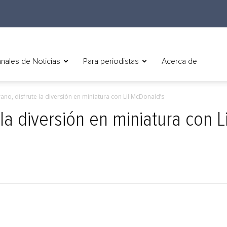
nales de Noticias
Para periodistas
Acerca de
rano, disfrute la diversión en miniatura con Lil McDonald’s
la diversión en miniatura con Li