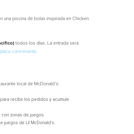
n una piscina de bolas inspirada en Chicken
acífico)
todos los días. La entrada será
place.com/events.
taurante local de McDonald’s:
 para recibir los pedidos y acumule
 con zonas de juegos.
 de juegos de
Lil McDonald’s
.