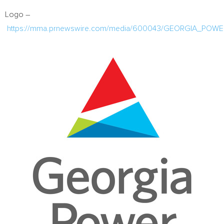
Logo –
https://mma.prnewswire.com/media/600043/GEORGIA_POW