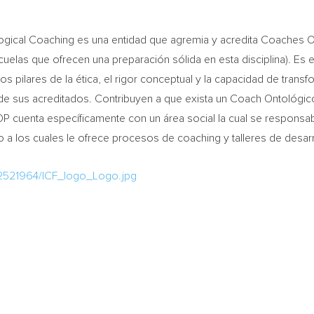
tological Coaching es una entidad que agremia y acredita Coaches
elas que ofrecen una preparación sólida en esta disciplina). Es e
los pilares de la ética, el rigor conceptual y la capacidad de tra
de sus acreditados. Contribuyen a que exista un Coach Ontológico
OP cuenta específicamente con un área social la cual se responsa
 los cuales le ofrece procesos de coaching y talleres de desar
/2521964/ICF_logo_Logo.jpg