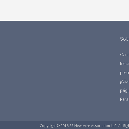
Sol
Cana
Insc
pre
¡Aña
pági
Para
Copyright © 2016 PR Newswire Association LLC. All Rig