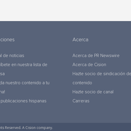
uciones
Acerca
l de noticias
Acerca de PR Newswire
ríbete en nuestra lista de
Acerca de Cision
nsa
Hazte socio de sindicación d
da nuestro contenido a tu
contenido
na!
Hazte socio de canal
 publicaciones hispanas
Carreras
hts Reserved. A Cision company.