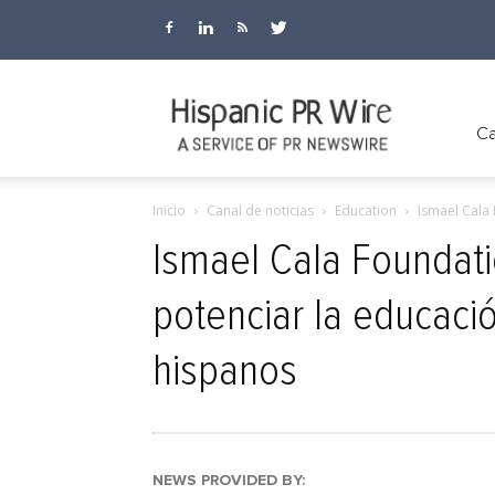
Hispanic
Ca
Inicio
Canal de noticias
Education
Ismael Cala 
PR
Ismael Cala Foundati
potenciar la educaci
Wire
hispanos
NEWS PROVIDED BY: