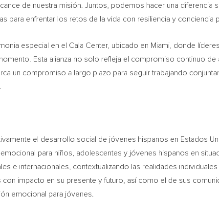
lcance de nuestra misión. Juntos, podemos hacer una diferencia si
 para enfrentar los retos de la vida con resiliencia y conciencia p
emonia especial en el Cala Center, ubicado en
Miami
, donde lídere
 momento. Esta alianza no solo refleja el compromiso continuo de
marca un compromiso a largo plazo para seguir trabajando conjun
.
ivamente el desarrollo social de jóvenes hispanos en Estados Uni
emocional para niños, adolescentes y jóvenes hispanos en situació
es e internacionales, contextualizando las realidades individuales 
on impacto en su presente y futuro, así como el de sus comunidad
ción emocional para jóvenes.