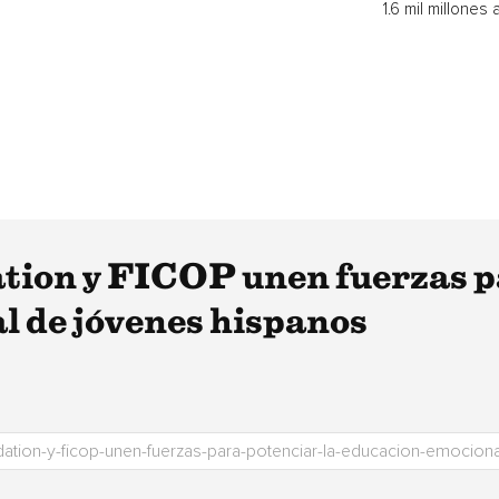
1.6 mil millones a 
tion y FICOP unen fuerzas pa
l de jóvenes hispanos