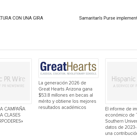
LTURA CON UNA GIRA
Samaritan’s Purse implementa
La generación 2026 de
Great Hearts Arizona gana
$53.8 millones en becas al
mérito y obtiene los mejores
resultados académicos
LA CAMPAÑA
El informe de i
 A CLASES
económico de 
RPODERES»
Southern Univers
datos de 2023
una contribució