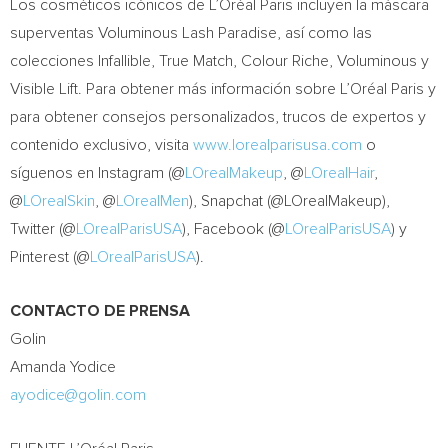
Los cosméticos icónicos de L’Oréal Paris incluyen la máscara
superventas Voluminous Lash Paradise, así como las
colecciones Infallible, True Match, Colour Riche, Voluminous y
Visible Lift. Para obtener más información sobre L’Oréal Paris y
para obtener consejos personalizados, trucos de expertos y
contenido exclusivo, visita
www.lorealparisusa.com
o
síguenos en Instagram (@
LOrealMakeup
, @
LOrealHair
,
@
LOrealSkin
, @
LOrealMen
), Snapchat (@LOrealMakeup),
Twitter (@
LOrealParisUSA
), Facebook (@
LOrealParisUSA
) y
Pinterest (@
LOrealParisUSA
).
CONTACTO DE PRENSA
Golin
Amanda Yodice
ayodice@golin.com