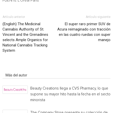
FUENTE L’Oréal Paris
Artículo anterior
Artículo siguiente
(English) The Medicinal
El super raro primer SUV de
Cannabis Authority of St.
Acura reimaginado con tracción
Vincent and the Grenadines
en las cuatro ruedas con super
selects Ample Organics for
manejo
National Cannabis Tracking
System
Artículo relacionados
Más del autor
Beauty Creations llega a CVS Pharmacy, lo que
supone su mayor hito hasta la fecha en el sector
minorista
The Company Store presenta su colección de