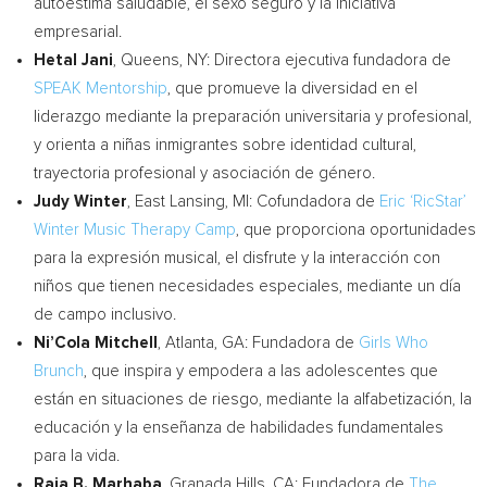
autoestima saludable, el sexo seguro y la iniciativa
empresarial.
Hetal Jani
, Queens, NY: Directora ejecutiva fundadora de
SPEAK Mentorship
, que promueve la diversidad en el
liderazgo mediante la preparación universitaria y profesional,
y orienta a niñas inmigrantes sobre identidad cultural,
trayectoria profesional y asociación de género.
Judy Winter
, East
Lansing, MI
: Cofundadora de
Eric ‘RicStar’
Winter Music Therapy Camp
, que proporciona oportunidades
para la expresión musical, el disfrute y la interacción con
niños que tienen necesidades especiales, mediante un día
de campo inclusivo.
Ni’Cola Mitchell
, Atlanta, GA:
Fundadora de
Girls Who
Brunch
, que inspira y empodera a las adolescentes que
están en situaciones de riesgo, mediante la alfabetización, la
educación y la enseñanza de habilidades fundamentales
para la vida.
Raja B. Marhaba
, Granada Hills, CA:
Fundadora de
The