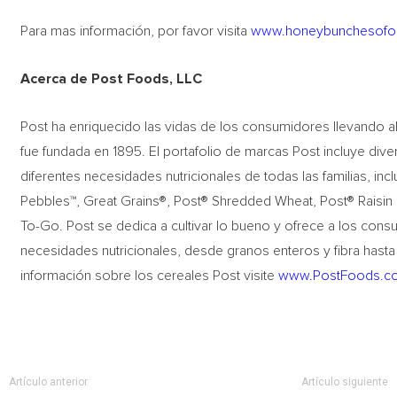
Para mas información, por favor visita
www.honeybunchesofo
Acerca de Post Foods, LLC
Post ha enriquecido las vidas de los consumidores llevando 
fue fundada en 1895. El portafolio de marcas Post incluye div
diferentes necesidades nutricionales de todas las familias, i
Pebbles™, Great Grains®, Post® Shredded Wheat, Post® Rais
To-Go. Post se dedica a cultivar lo bueno y ofrece a los cons
necesidades nutricionales, desde granos enteros y fibra hast
información sobre los cereales Post visite
www.PostFoods.c
Artículo anterior
Artículo siguiente