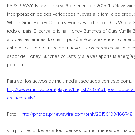
PARSIPPANY, Nueva Jersey, 6 de enero de 2015 /PRNewswire
incorporación de dos variedades nuevas a la familia de pro
Whole Grain Honey Crunch y Honey Bunches of Oats Whole Grai
todo el país. El cereal original Honey Bunches of Oats Vanilla
a todas las familias, lo cual impulsó a Post a extender lo bue
entre ellos uno con un sabor nuevo. Estos cereales saludables 
sabor de Honey Bunches of Oats, y a la vez aporta la energía 
porción.
Para ver los activos de multimedia asociados con este comuni
http://www.multivu.com/players/English/7378151-post-foods-
grain-cereals/
Foto –
http://photos.prnewswire.com/prnh/20150103/166748
«En promedio, los estadounidenses comen menos de una porci