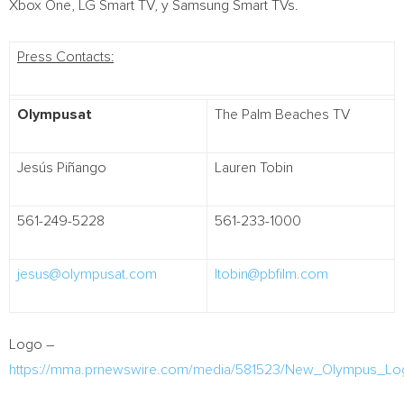
Xbox One, LG Smart TV, y Samsung Smart TVs.
Press Contacts:
Olympusat
The Palm Beaches TV
Jesús Piñango
Lauren Tobin
561-249-5228
561-233-1000
jesus@olympusat.com
ltobin@pbfilm.com
Logo –
https://mma.prnewswire.com/media/581523/New_Olympus_Lo