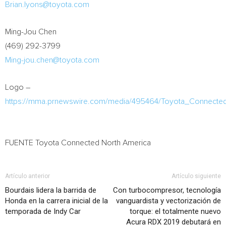
Brian.lyons@toyota.com
Ming-Jou Chen
(469) 292-3799
Ming-jou.chen@toyota.com
Logo –
https://mma.prnewswire.com/media/495464/Toyota_Connecte
FUENTE Toyota Connected North America
Artículo anterior
Artículo siguiente
Bourdais lidera la barrida de
Con turbocompresor, tecnología
Honda en la carrera inicial de la
vanguardista y vectorización de
temporada de Indy Car
torque: el totalmente nuevo
Acura RDX 2019 debutará en