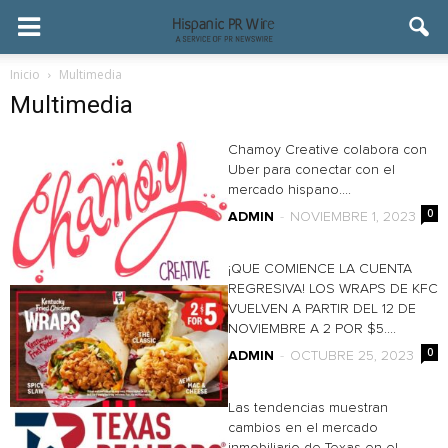
Inicio
Multimedia
Multimedia
Chamoy Creative colabora con
Uber para conectar con el
mercado hispano....
0
ADMIN
-
NOVIEMBRE 1, 2023
¡QUE COMIENCE LA CUENTA
REGRESIVA! LOS WRAPS DE KFC
VUELVEN A PARTIR DEL 12 DE
NOVIEMBRE A 2 POR $5....
0
ADMIN
-
OCTUBRE 25, 2023
Las tendencias muestran
cambios en el mercado