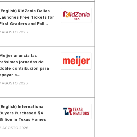
(English) KidZania Dallas
Launches Free Tickets for
First Graders and Fall...
7 AGOSTO 2026
Meijer anuncia las
próximas jornadas de
doble contribución para
apoyar a...
7 AGOSTO 2026
(English) International
Buyers Purchased $4
Billion in Texas Homes
6 AGOSTO 2026