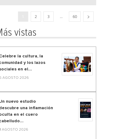
1
2
3
...
60
ás vistas
Celebre la cultura, la
comunidad y los lazos
sociales en el...
6 AGOSTO 2026
Un nuevo estudio
descubre una inflamación
oculta en el cuero
cabelludo...
4 AGOSTO 2026