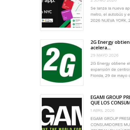
2 JUNIO 2026
Se lanza la nueva ap
metro, el autobús y 
2026 NUEVA YORK, 2 d
2G Energy obtiene
acelera...
29 MAYO 2026
2G Energy obtiene el
expansión de centro
Florida, 29 de mayo d
EGAMI GROUP PRE
QUE LOS CONSUM
1 ABRIL 2026
EGAMI GROUP PRESE
CONSUMIDORES MUL