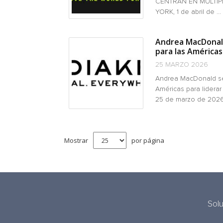
CENTRAN EN MÚLTIP
YORK, 1 de abril de ...
Andrea MacDonald
para las Américas 
25 MARZO 2026
Andrea MacDonald se
Américas para lidera
25 de marzo de 2026 
Mostrar
por página
Sol