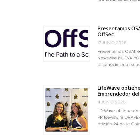
Presentamos OSAI
OffSec
17 JUNIO 2026
Presentamos OSAI: e
Newswire NUEVA YORK,
el conocimiento superfi
LifeWave obtiene 
Emprendedor del
11 JUNIO 2026
LifeWave obtiene dos
PR Newswire DRAPER, 
edición 24 de la Gala 