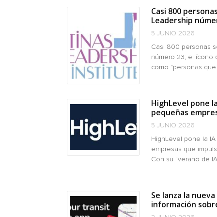
Casi 800 personas
Leadership número
5 JUNIO 2026
Casi 800 personas se
número 23; el ícono d
como "personas que 
HighLevel pone l
pequeñas empresa
5 JUNIO 2026
HighLevel pone la I
empresas que impuls
Con su "verano de IA"
Se lanza la nueva
información sobre