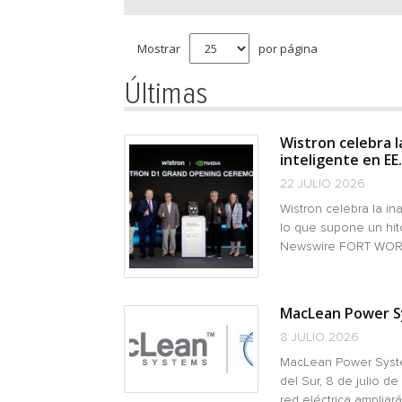
Mostrar
por página
Últimas
Wistron celebra l
inteligente en EE. 
22 JULIO 2026
Wistron celebra la ina
lo que supone un hito
Newswire FORT WORTH,
MacLean Power Sy
8 JULIO 2026
MacLean Power Syste
del Sur, 8 de julio d
red eléctrica ampliará 