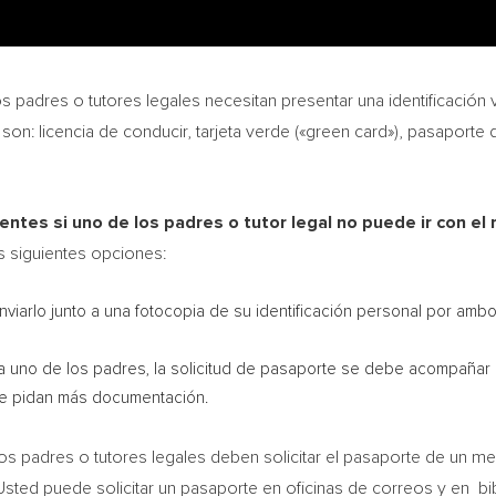
s padres o tutores legales necesitan presentar una identificación vá
: licencia de conducir, tarjeta verde («green card»), pasaporte de c
ntes si uno de los padres o tutor legal no puede ir con el n
as siguientes opciones:
 enviarlo junto a una fotocopia de su identificación personal por amb
r a uno de los padres, la solicitud de pasaporte se debe acompañar 
le pidan más documentación.
os padres o tutores legales deben solicitar el pasaporte de un m
sted puede solicitar un pasaporte en oficinas de correos y en bib