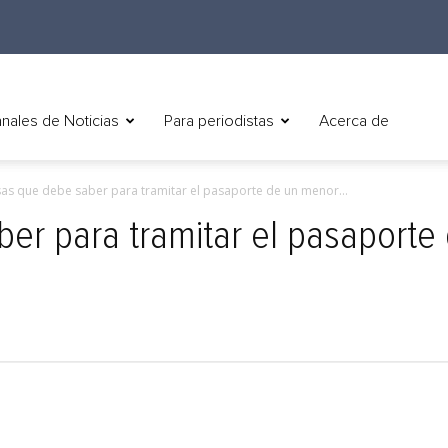
nales de Noticias
Para periodistas
Acerca de
sas que debe saber para tramitar el pasaporte de un menor...
er para tramitar el pasaporte