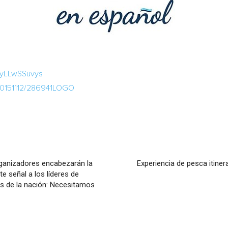
nyLLwSSuvys
/20151112/286941LOGO
ganizadores encabezarán la
Experiencia de pesca itine
e señal a los líderes de
as de la nación: Necesitamos