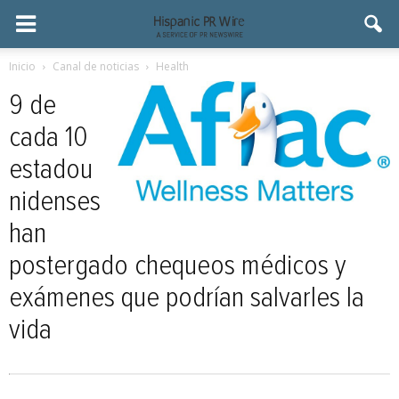
Inicio
Canal de noticias
Health
9 de
cada 10
estadou
nidenses
han
postergado chequeos médicos y
exámenes que podrían salvarles la
vida