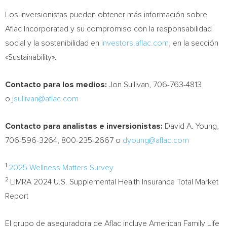
Los inversionistas pueden obtener más información sobre
Aflac Incorporated y su compromiso con la responsabilidad
social y la sostenibilidad en
investors.aflac.com
, en la sección
«Sustainability».
Contacto para los medios:
Jon Sullivan
, 706-763-4813
o
jsullivan@aflac.com
Contacto para analistas e inversionistas:
David A. Young
,
706-596-3264, 800-235-2667 o
dyoung@aflac.com
1
2025 Wellness Matters Survey
2
LIMRA 2024 U.S. Supplemental Health Insurance Total Market
Report
El grupo de aseguradora de Aflac incluye American Family Life