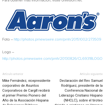
Para obtener más información, visite Univision.net.
Foto –
http://photos.prnewswire.com/prnh/20151002/273509
Logo –
http://photos.prnewswire.com/prnh/20130826/CL69318LOGO
Artículo anterior
Artículo siguiente
Mike Fernández, vicepresidente
Declaración del Rev. Samuel
corporativo de Asuntos
Rodríguez, presidente de la
Corporativos de Cargill recibirá
Conferencia Nacional de
el primer Premio Pionero del
Liderazgo Cristiano Hispano
Año de la Asociación Hispana
(NHCLC), sobre el tiroteo