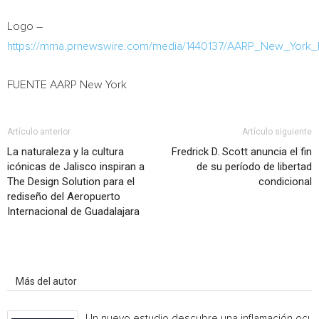
Logo –
https://mma.prnewswire.com/media/1440137/AARP_New_York_
FUENTE AARP New York
Artículo anterior
Artículo siguiente
La naturaleza y la cultura
Fredrick D. Scott anuncia el fin
icónicas de Jalisco inspiran a
de su período de libertad
The Design Solution para el
condicional
rediseño del Aeropuerto
Internacional de Guadalajara
Artículo relacionados
Más del autor
Un nuevo estudio descubre una inflamación ocul