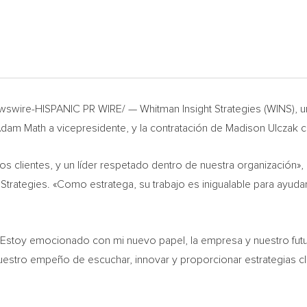
swire-HISPANIC PR WIRE/ — Whitman Insight Strategies (WINS), un
dam Math
a vicepresidente, y la contratación de
Madison Ulczak
c
 clientes, y un líder respetado dentro de nuestra organización», 
 Strategies. «Como estratega, su trabajo es inigualable para ayudar
«Estoy emocionado con mi nuevo papel, la empresa y nuestro futu
uestro
empeño de escuchar, innovar y proporcionar estrategias cla