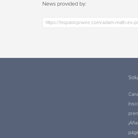
News provided by:
Sol
Cana
Insc
pre
¡Aña
pági