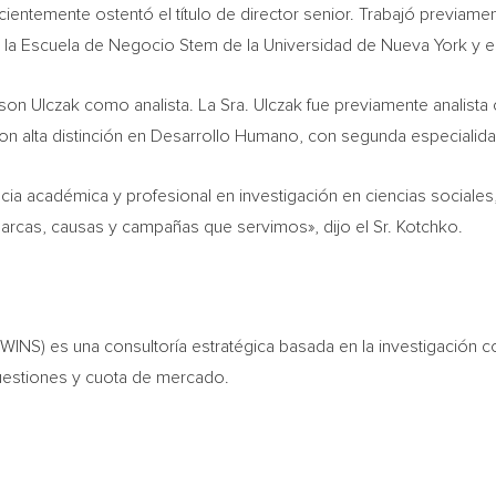
ientemente ostentó el título de director senior. Trabajó previam
de la Escuela de Negocio Stem de la Universidad de
Nueva York
y e
son Ulczak
como analista. La Sra. Ulczak fue previamente analista 
 con alta distinción en Desarrollo Humano, con segunda especiali
ia académica y profesional en investigación en ciencias sociales, 
marcas, causas y campañas que servimos», dijo el Sr. Kotchko.
(WINS) es una consultoría estratégica basada en la investigación 
cuestiones y cuota de mercado.