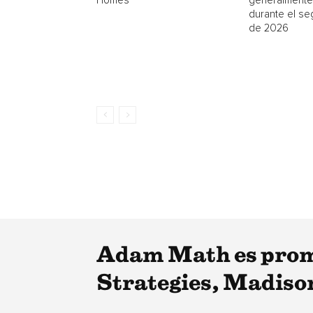
Homes
generalmente
durante el se
de 2026
Adam Math es promo
Strategies, Madison