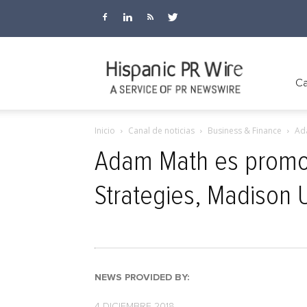
Hispanic
Ca
Inicio
Canal de noticias
Business & Finance
Ada
PR
Adam Math es promov
Strategies, Madison 
Wire
NEWS PROVIDED BY:
4 DICIEMBRE 2018