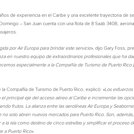
s de experiencia en el Caribe y una excelente trayectoria de s
 Domingo – San Juan cuenta con una flota de 8 Saab 340B, aeron
asajeros.
da por Air Europa para brindar este servicio»,
dijo Gary Foss, pr
nza en nuestro equipo de extraordinarios profesionales que ha d
adecemos especialmente a la Compañía de Turismo de Puerto Rico 
 de la Compañía de Turismo de Puerto Rico, explicó:
«Los esfuerzos
el principal eje del acceso aéreo al Caribe e incrementar las opc
endo frutos. La alianza entre las aerolíneas Air Europa y Seaborne,
be no solo abren nuevos mercados para Puerto Rico. Son, además,
 la isla como destino de cinco estrellas y simplificar el proceso d
ar a Puerto Rico».