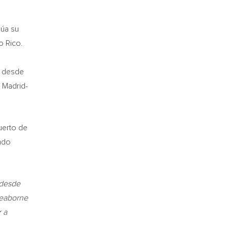
núa su
o Rico.
y desde
 Madrid-
uerto de
ndo
 desde
Seaborne
r a