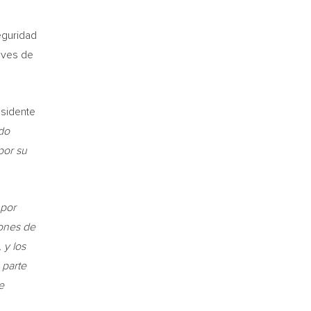
eguridad
aves de
esidente
ado
por su
 por
iones de
 y los
 parte
e