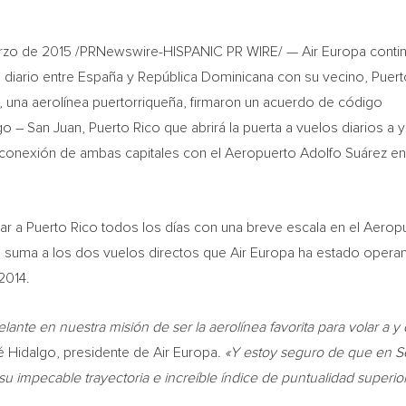
rzo de 2015 /PRNewswire-HISPANIC PR WIRE/ — Air Europa conti
o diario entre España y República Dominicana con su vecino, Puert
 una aerolínea puertorriqueña, firmaron un acuerdo de código
o – San Juan, Puerto Rico que abrirá la puerta a vuelos diarios a 
la conexión de ambas capitales con el Aeropuerto Adolfo Suárez en
lar a Puerto Rico todos los días con una breve escala en el Aerop
 suma a los dos vuelos directos que Air Europa ha estado opera
2014.
ante en nuestra misión de ser la aerolínea favorita para volar a y
é Hidalgo, presidente de Air Europa.
«Y estoy seguro de que en 
u impecable trayectoria e increíble índice de puntualidad superio