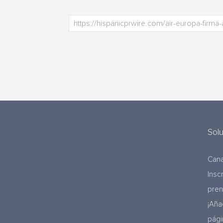
Sol
Cana
Insc
pre
¡Aña
pági