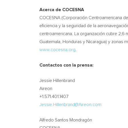
Acerca de COCESNA
COCESNA (Corporación Centroamericana de Ser
eficiencia y la seguridad de la aeronavegación
centroamericana. La organización cubre 2,6 m
Guatemala
,
Honduras
y
Nicaragua
) y zonas m
www.cocesna.org
.
Contactos con la prensa:
Jessie Hillenbrand
Aireon
+1.571.401.1407
Jessie.Hillenbrand@Aireon.com
Alfredo Santos Mondragón