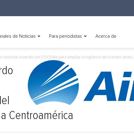
nales de Noticias
Para periodistas
Acerca de
n suscribe acuerdo con COCESNA para ampliar la vigilancia del tránsito aéreo..
rdo
del
l a Centroamérica