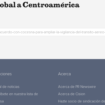
global a Centroamérica
uciones
Acerca
l de noticias
Acerca de PR Newswire
ríbete en nuestra lista de
Acerca de Cision
nsa
Hazte socio de sindicación d