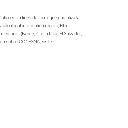
co y sin fines de lucro que garantiza la
elo (flight information region, FIR)
s miembros (Belice,
Costa Rica
,
El Salvador
,
ción sobre COCESNA, visite