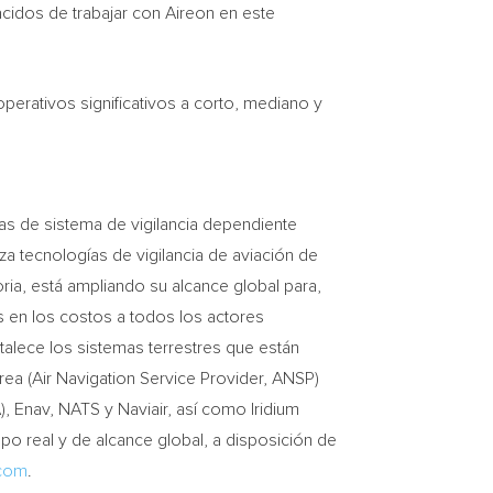
idos de trabajar con Aireon en este
perativos significativos a corto, mediano y
das de sistema de vigilancia dependiente
za tecnologías de vigilancia de aviación de
oria, está ampliando su alcance global para,
os en los costos a todos los actores
talece los sistemas terrestres que están
rea (Air Navigation Service Provider, ANSP)
AA), Enav, NATS y Naviair, así como Iridium
po real y de alcance global, a disposición de
com
.