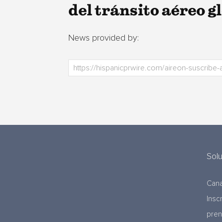
del tránsito aéreo 
News provided by:
Sol
Cana
Insc
pre