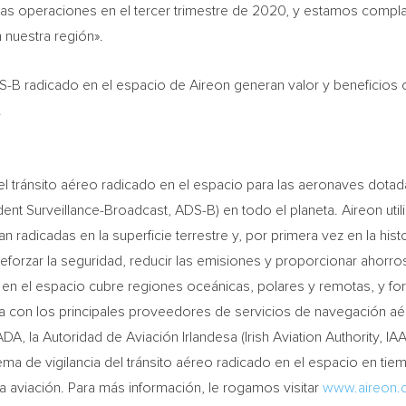
s operaciones en el tercer trimestre de 2020, y estamos complac
 nuestra región».
S-B radicado en el espacio de Aireon generan valor y beneficios o
.
del tránsito aéreo radicado en el espacio para las aeronaves dota
t Surveillance-Broadcast, ADS-B) en todo el planeta. Aireon utili
radicadas en la superficie terrestre y, por primera vez en la hist
, reforzar la seguridad, reducir las emisiones y proporcionar ahorr
 en el espacio cubre regiones oceánicas, polares y remotas, y for
nza con los principales proveedores de servicios de navegación aé
ADA
, la Autoridad de Aviación Irlandesa (Irish Aviation Authority, I
a de vigilancia del tránsito aéreo radicado en el espacio en tiem
a aviación. Para más información, le rogamos visitar
www.aireon.