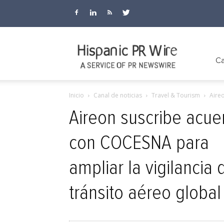
Hispanic
Ca
Inicio
Canal de noticias
Travel & Tourism
Aireo
PR
Aireon suscribe acue
con COCESNA para
Wire
ampliar la vigilancia 
tránsito aéreo globa