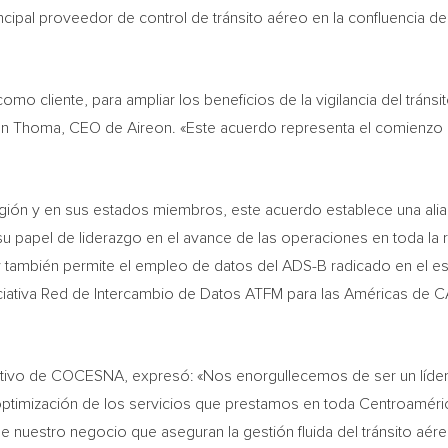
pal proveedor de control de tránsito aéreo en la confluencia de
cliente, para ampliar los beneficios de la vigilancia del tránsit
n Thoma
, CEO de Aireon. «Este acuerdo representa el comienzo d
egión y en sus estados miembros, este acuerdo establece una alia
u papel de liderazgo en el avance de las operaciones en toda la r
y también permite el empleo de datos del ADS-B radicado en el e
 iniciativa Red de Intercambio de Datos ATFM para las Américas
utivo de COCESNA, expresó: «Nos enorgullecemos de ser un líder r
 optimización de los servicios que prestamos en toda Centroaméri
 nuestro negocio que aseguran la gestión fluida del tránsito aér