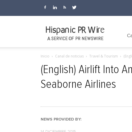
Hispanic
Ca
Inicio
Canal de noticias
Travel & Tourism
(Engl
PR
(English) Airlift Int
Seaborne Airlines
Wire
NEWS PROVIDED BY:
14 DICIEMBRE 2015