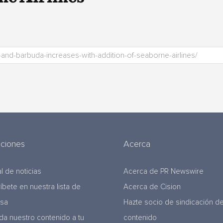
uciones
Acerca
l de noticias
Acerca de PR Newswire
ríbete en nuestra lista de
Acerca de Cision
nsa
Hazte socio de sindicación d
da nuestro contenido a tu
contenido