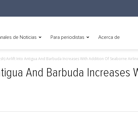
nales de Noticias
Para periodistas
Acerca de
ish) Airlift Into Antigua And Barbuda Increases With Addition Of Seaborne Airlin
o Antigua And Barbuda Increases 