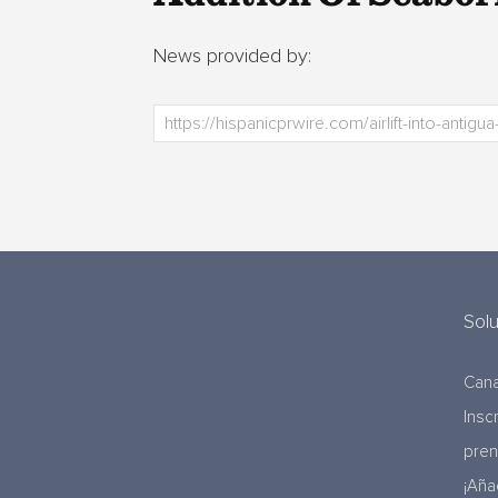
News provided by:
Sol
Cana
Insc
pre
¡Aña