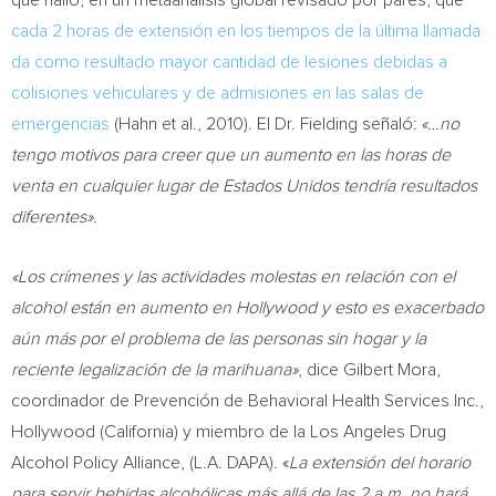
que halló, en un metaanálisis global revisado por pares, que
cada 2 horas de extensión en los tiempos de la última llamada
da como resultado mayor cantidad de lesiones debidas a
colisiones vehiculares y de admisiones en las salas de
emergencias
(Hahn et al., 2010). El Dr. Fielding señaló:
«…no
tengo motivos para creer que un aumento en las horas de
venta en cualquier lugar de Estados Unidos tendría resultados
diferentes».
«Los crímenes y las actividades molestas en relación con el
alcohol están en aumento en
Hollywood
y esto es exacerbado
aún más por el problema de las personas sin hogar y la
reciente legalización de la marihuana»
, dice
Gilbert Mora
,
coordinador de Prevención de Behavioral Health Services Inc.,
Hollywood
(
California
) y miembro de la Los Angeles Drug
Alcohol Policy Alliance, (L.A. DAPA). «
La extensión del horario
para servir bebidas alcohólicas más allá de las
2 a.m.
no hará