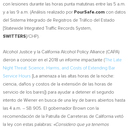
con lesiones durante las horas punta matutinas entre las
5 a.m.
y a las
9 a.m.
(Análisis realizado por
PourSafe.com
con datos
del Sistema Integrado de Registros de Tráfico del Estado
[Statewide Integrated Traffic Records System,
SWITTERS
]/CHP).
Alcohol Justice y la California Alcohol Policy Alliance (CAPA)
dieron a conocer en el 2018 un informe impactante (
The Late
Night Threat: Science, Harms, and Costs of Extending Bar
Service Hours
[La amenaza a las altas horas de la noche:
ciencia, daños y costos de la extensión de las horas de
servicio de los bares]) para ayudar a detener el segundo
intento de Wiener en busca de una ley de bares abiertos hasta
las
4 a.m.
– SB 905. El gobernador Brown con la
recomendación de la Patrulla de Carreteras de
California
vetó
la ley con estas palabras:
«Considero que ya tenemos