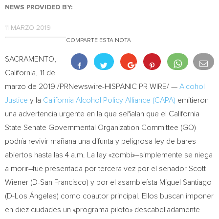
NEWS PROVIDED BY:
11 MARZO 2019
COMPARTE ESTA NOTA
SACRAMENTO,
California
, 11 de
marzo de 2019 /PRNewswire-HISPANIC PR WIRE/ —
Alcohol
Justice
y la
California Alcohol Policy Alliance (CAPA)
emitieron
una advertencia urgente en la que señalan que el California
State Senate Governmental Organization Committee (GO)
podría revivir mañana una difunta y peligrosa ley de bares
abiertos hasta las
4 a.m.
La ley «zombi»–simplemente se niega
a morir–fue presentada por tercera vez por el senador
Scott
Wiener
(D-
San Francisco
) y por el asambleísta
Miguel Santiago
(D-Los Ángeles) como coautor principal. Ellos buscan imponer
en diez ciudades un «programa piloto» descabelladamente