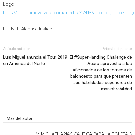
Logo –
https://mma.prnewswire.com/media/147418/alcohol_justice_log
FUENTE Alcohol Justice
Artículo anterior
Artículo siguiente
Luis Miguel anuncia el Tour 2019
El #SuperHandling Challenge de
en América del Norte
Acura aprovecha a los
aficionados de los torneos de
baloncesto para que presenten
sus habilidades superiores de
maniobrabilidad
Artículo relacionados
Más del autor
V. MICHAEL ARIAS CALIFICA PARA LA BOLETA DE