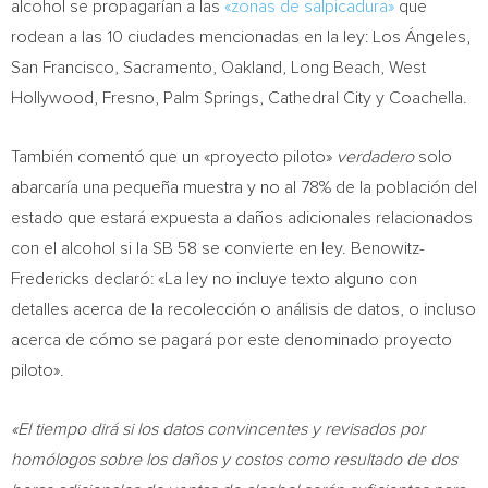
alcohol se propagarían a las
«zonas de salpicadura»
que
rodean a las 10 ciudades mencionadas en la ley: Los Ángeles,
San Francisco
,
Sacramento
,
Oakland
,
Long Beach
,
West
Hollywood
,
Fresno
,
Palm Springs
,
Cathedral City
y
Coachella
.
También comentó que un «proyecto piloto»
verdadero
solo
abarcaría una pequeña muestra y no al 78% de la población del
estado que estará expuesta a daños adicionales relacionados
con el alcohol si la SB 58 se convierte en ley. Benowitz-
Fredericks declaró: «La ley no incluye texto alguno con
detalles acerca de la recolección o análisis de datos, o incluso
acerca de cómo se pagará por este denominado proyecto
piloto».
«El tiempo dirá si los datos convincentes y revisados por
homólogos sobre los daños y costos como resultado de dos