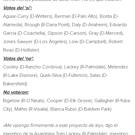
Votos del ‘sí’:
Aguiar-Curry (D-
Winters
), Berman (D-
Palo Alto
), Bonta (D-
Alameda
), Brough (R-
Dana Point
), Daly (D-
Anaheim
),
Eduardo
Garcia
(D-
Coachella
), Gipson (D-
Carson
), Gray (D-
Merced
),
Jones-Sawyer (D-Los Ángeles), Low (D-
Campbell
),
Robert
Rivas
(D-
Hollister
)
Votos del ‘no’:
Cooley (D-
Rancho Cordova
), Lackey (R-
Palmdale
), Melendez
(R-
Lake Elsinore
), Quirk-Silva (D-
Fullerton
), Salas (D-
Bakersfield
)
No votaron:
Bigelow (R-O’Neals), Cooper (D-
Elk Grove
), Gallagher (R-
Yuba
City
), Mathis (R-
Visalia
),
Blanca Rubio
(D-
Baldwin Park
)
«Me opongo firmemente a este proyecto de ley»,
dijo el
miembro de la
Asamblea Tom Lackey
(R-
Palmdale
), miembro