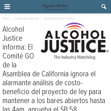
Inicio
Canal de noticias
Government & Politics
Alcohol
Justice
informa: El
Comité GO
de la
Asamblea de California ignora el
alarmante análisis de costo-
beneficio del proyecto de ley para
mantener a los bares abiertos hasta
las 4am, aprueba el SB 58