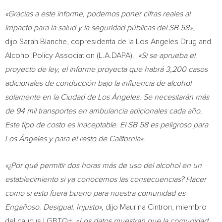
«Gracias a este informe, podemos poner cifras reales al
impacto para la salud y la seguridad públicas del SB 58»,
dijo Sarah Blanche, copresidenta de la Los Angeles Drug and
Alcohol Policy Association (L.A.DAPA).
«Si se aprueba el
proyecto de ley, el informe proyecta que habrá 3,200 casos
adicionales de conducción bajo la influencia de alcohol
solamente en la Ciudad de Los Ángeles. Se necesitarán más
de 94 mil transportes en ambulancia adicionales cada año.
Este tipo de costo es inaceptable. El SB 58 es peligroso para
Los Ángeles y para el resto de
California
«.
«¿Por qué permitir dos horas más de uso del alcohol en un
establecimiento si ya conocemos las consecuencias? Hacer
como si esto fuera bueno para nuestra comunidad es
Engañoso.
Desigual.
Injusto»,
dijo
Maurina Cintron
, miembro
del caucus LGBTQ+. «
Los datos muestran que la comunidad