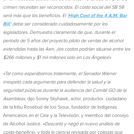
crimen necesitan ser reconocidos. El costo social del SB 58
será más que los beneficios. El
‘High Cost of the
4 A.M.
Bar
Bill’
debe ser considerado cuidadosamente por los
legisladores. Demuestra claramente de que, durante el
periodo de 5 años del proyecto piloto de ventas de alcohol
extendidas hasta las
4am
, ¡los costos podrían situarse entre los
$266
millones y
$1 mil
millones solo en Los Ángeles!»
«Tal como esperábamos tristemente, el Senador Wiener
irrespetó cada argumento para defender la salud y la
seguridad públicas durante la audiencia del Comité GO de la
Asamblea»,
dijo
Sonny Skyhawk
, actor, productor, ciudadano
de la tribu Rosebud de los Sioux, fundador de Indígenas
Americanos en el Cine y la Televisión, y miembro del consejo
de Alcohol Justice.
«Descartó y negó el nuevo análisis de
costo-beneficio, y toda la ciencia revisada por colegas que