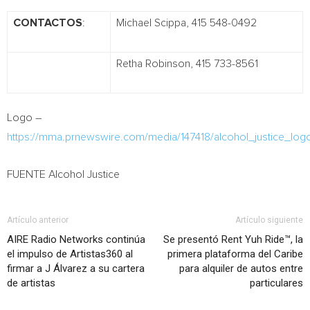
CONTACTOS
:
Michael Scippa, 415 548-0492
Retha Robinson, 415 733-8561
Logo –
https://mma.prnewswire.com/media/147418/alcohol_justice_log
FUENTE Alcohol Justice
Artículo anterior
Artículo siguiente
AIRE Radio Networks continúa
Se presentó Rent Yuh Ride™, la
el impulso de Artistas360 al
primera plataforma del Caribe
firmar a J Álvarez a su cartera
para alquiler de autos entre
de artistas
particulares