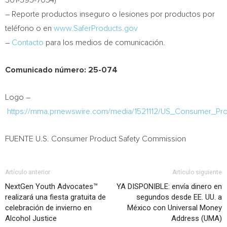
301-595-7054)
– Reporte productos inseguro o lesiones por productos por
teléfono o en
www.SaferProducts.gov
–
Contacto
para los medios de comunicación.
Comunicado número: 25-074
Logo –
https://mma.prnewswire.com/media/1521112/US_Consumer_Pr
FUENTE U.S. Consumer Product Safety Commission
Artículo anterior
Artículo siguiente
NextGen Youth Advocates™
YA DISPONIBLE: envía dinero en
realizará una fiesta gratuita de
segundos desde EE. UU. a
celebración de invierno en
México con Universal Money
Alcohol Justice
Address (UMA)