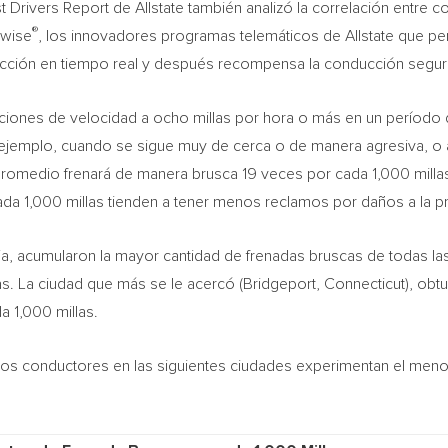
 Drivers Report de Allstate también analizó la correlación entre 
®
ewise
, los innovadores programas telemáticos de Allstate que pe
ción en tiempo real y después recompensa la conducción segur
iones de velocidad a ocho millas por hora o más en un período 
ejemplo, cuando se sigue muy de cerca o de manera agresiva, o al
promedio frenará de manera brusca 19 veces por cada 1,000 mill
a 1,000 millas tienden a tener menos reclamos por daños a la p
ia
, acumularon la mayor cantidad de frenadas bruscas de todas la
s. La ciudad que más se le acercó (
Bridgeport, Connecticut
), obt
 1,000 millas.
 los conductores en las siguientes ciudades experimentan el men