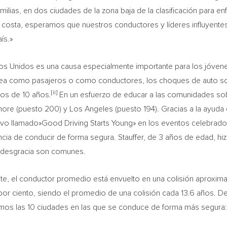
lias, en dos ciudades de la zona baja de la clasificación para enfa
 costa, esperamos que nuestros conductores y líderes influyentes 
ís.»
dos Unidos es una causa especialmente importante para los jóvene
 sea como pasajeros o como conductores, los choques de auto son
[ii]
ños de 10 años.
En un esfuerzo de educar a las comunidades sob
more
(puesto 200) y
Los Angeles
(puesto 194). Gracias a la ayuda de
ivo llamado»Good Driving Starts Young» en los eventos celebrados
ncia de conducir de forma segura. Stauffer, de 3 años de edad, h
 desgracia son comunes.
ate, el conductor promedio está envuelto en una colisión aproxi
 26 por ciento, siendo el promedio de una colisión cada 13.6 años.
camos las 10 ciudades en las que se conduce de forma más segura: