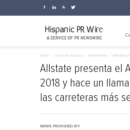
Hispanic
Ca
Inicio
Canal de noticias
Automotive
Allstate p
PR
Allstate presenta el 
2018 y hace un llama
Wire
las carreteras más s
NEWS PROVIDED BY: