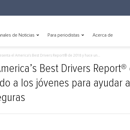
nales de Noticias
Para periodistas
Acerca de
resenta el America’s Best Drivers Report® de 2018 y hace un...
America’s Best Drivers Report®
do a los jóvenes para ayudar 
eguras