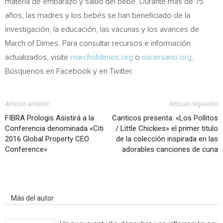
materia de embarazo y salud del bebé. Durante más de 75
años, las madres y los bebés se han beneficiado de la
investigación, la educación, las vacunas y los avances de
March of Dimes. Para consultar recursos e información
actualizados, visite
marchofdimes.org
o
nacersano.org
.
Búsquenos en Facebook y en Twitter.
Artículo anterior
Artículo siguiente
FIBRA Prologis Asistirá a la
Canticos presenta: «Los Pollitos
Conferencia denominada «Citi
/ Little Chickies» el primer titulo
2016 Global Property CEO
de la colección inspirada en las
Conference»
adorables canciones de cuna
Artículo relacionados
Más del autor