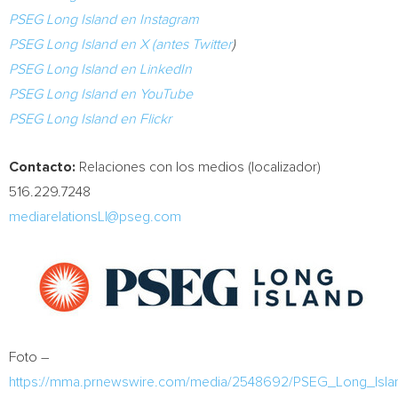
PSEG Long Island en Instagram
PSEG Long Island en X (antes Twitter
)
PSEG Long Island en LinkedIn
PSEG Long Island en YouTube
PSEG Long Island en Flickr
Contacto:
Relaciones con los medios (localizador)
516.229.7248
mediarelationsLI@pseg.com
Foto –
https://mma.prnewswire.com/media/2548692/PSEG_Long_Island