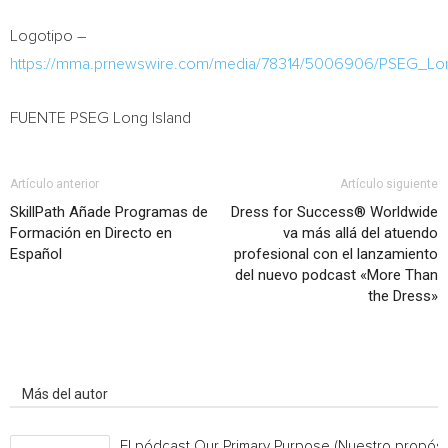
Logotipo –
https://mma.prnewswire.com/media/78314/5006906/PSEG_Lo
FUENTE PSEG Long Island
Artículo anterior
Artículo siguiente
SkillPath Añade Programas de
Dress for Success® Worldwide
Formación en Directo en
va más allá del atuendo
Español
profesional con el lanzamiento
del nuevo podcast «More Than
the Dress»
Artículo relacionados
Más del autor
El pódcast Our Primary Purpose (Nuestro propósi