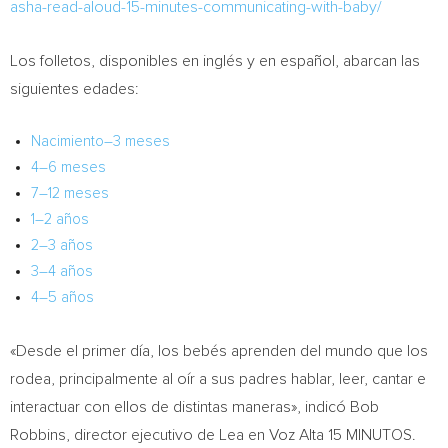
asha-read-aloud-15-minutes-communicating-with-baby/
Los folletos, disponibles en inglés y en español, abarcan las
siguientes edades:
Nacimiento–3 meses
4–6 meses
7–12 meses
1–2 años
2–3 años
3–4 años
4–5 años
«Desde el primer día, los bebés aprenden del mundo que los
rodea, principalmente al oír a sus padres hablar, leer, cantar e
interactuar con ellos de distintas maneras», indicó
Bob
Robbins
, director ejecutivo de Lea en Voz Alta 15 MINUTOS.