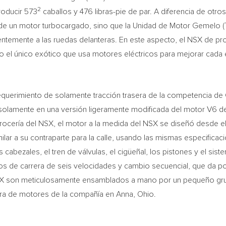
2
roducir 573
caballos y 476 libras-pie de par. A diferencia de otro
r» de un motor turbocargado, sino que la Unidad de Motor Gemelo 
entemente a las ruedas delanteras. En este aspecto, el NSX de pro
el único exótico que usa motores eléctricos para mejorar cada 
equerimiento de solamente tracción trasera de la competencia de
lamente en una versión ligeramente modificada del motor V6 de 
rocería del NSX, el motor a la medida del NSX se diseñó desde el 
ilar a su contraparte para la calle, usando las mismas especifica
 cabezales, el tren de válvulas, el cigüeñal, los pistones y el sis
s de carrera de seis velocidades y cambio secuencial, que da pot
SX son meticulosamente ensamblados a mano por un pequeño grup
tura de motores de la compañía en
Anna, Ohio
.