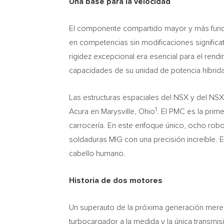
Una base para la velocidad
El componente compartido mayor y más fundacio
en competencias sin modificaciones significat
rigidez excepcional era esencial para el rend
capacidades de su unidad de potencia híbrida 
Las estructuras espaciales del NSX y del NS
1
Acura en
Marysville, Ohio
. El PMC es la prim
carrocería. En este enfoque único, ocho robot
soldaduras MIG con una precisión increíble. El
cabello humano.
Historia de
dos motores
Un superauto de la próxima generación merece
turbocargador a la medida y la única trans