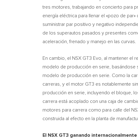
tres motores, trabajando en concierto para p
energía eléctrica para llenar el «pozo de pa
suministrar par positivo y negativo independi
de los superautos pasados y presentes como 
aceleración, frenado y manejo en las curvas.
En cambio, el NSX GT3 Evo, al mantener el r
modelo de producción en serie, basándose so
modelo de producción en serie.
Como la
car
carreras, y el motor GT3 es notablemente sim
producción en serie, incluyendo el bloque, los
carrera está acoplado con una caja de cambio
motores para carrera como para calle del N
construida al efecto en la planta de manufac
El NSX GT3 ganando internacionalmente