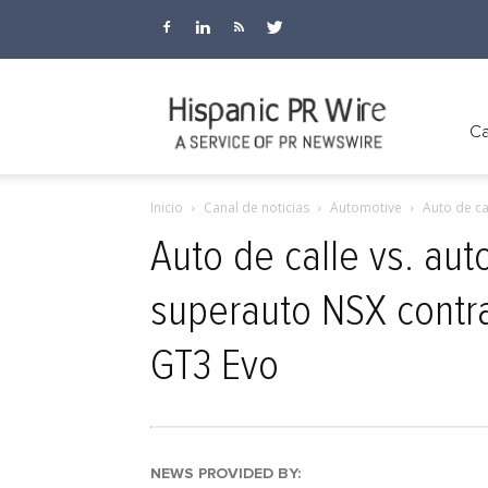
Hispanic
Ca
Inicio
Canal de noticias
Automotive
Auto de ca
PR
Auto de calle vs. aut
superauto NSX contra
Wire
GT3 Evo
NEWS PROVIDED BY: