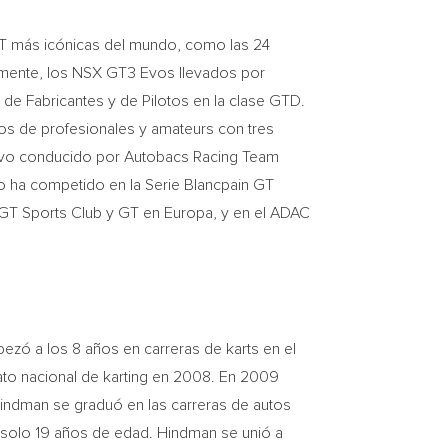
 GT más icónicas del mundo, como las 24
lmente, los NSX GT3 Evos llevados por
e Fabricantes y de Pilotos en la clase GTD.
tos de profesionales y amateurs con tres
 Evo conducido por Autobacs Racing Team
o ha competido en la Serie Blancpain GT
n GT Sports Club y GT en Europa, y en el ADAC
pezó a los 8 años en carreras de karts en el
o nacional de karting en 2008. En 2009
Hindman se graduó en las carreras de autos
n solo 19 años de edad. Hindman se unió a