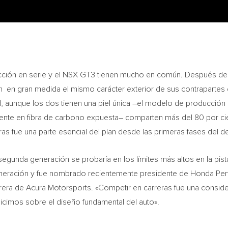
ucción en serie y el NSX GT3 tienen mucho en común. Después d
 en gran medida el mismo carácter exterior de sus contrapartes d
, aunque los dos tienen una piel única –el modelo de producción 
nte en fibra de carbono expuesta– comparten más del 80 por c
as fue una parte esencial del plan desde las primeras fases del d
gunda generación se probaría en los límites más altos en la pista
eneración y fue nombrado recientemente presidente de Honda Per
rera de Acura Motorsports. «Competir en carreras fue una consider
 hicimos sobre el diseño fundamental del auto».