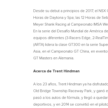
Desde su debut a principios de 2017, el NSX
Horas de Daytona y Spa; las 12 Horas de
Seb
Meyer Shank Racing al Campeonato IMSA Weath
En la serie del Desafío Mundial de América d
equipos diferentes (3-Racers Edge, 2-RealTi
(ARTA) lidera la clase GT300 en la serie Su
Asia, en el Campeonato GT China, en eventos 
GT Masters en Alemania.
Acerca de
Trent Hindman
A los 23 años,
Trent Hindman
ya ha disfrutad
Old Bridge Township Raceway Park, y ganó 
pasó a los autos de fórmula, y llegó a queda
deportivos, y en 2014 se convirtió en el pil