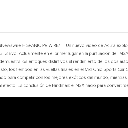
/PRNewswire-HISPANIC PR WIRE/ — Un nuevo video de Acura explora
GT3 Evo. Actualmente en el primer lugar en la puntuación del IMS
demuestra los enfoques distintivos al rendimiento de los dos aut
esto, los tiempos en las vueltas finales en el Mid-Ohio Sports Car
ado para competir con los mejores exóticos del mundo, mientra
l efecto. La conclusión de Hindman: el NSX nació para convertirse 