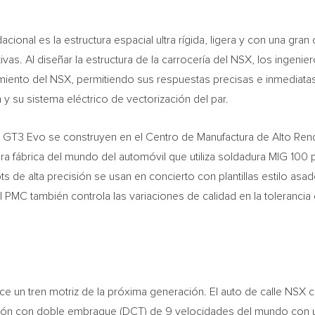
nal es la estructura espacial ultra rígida, ligera y con una gran
ivas. Al diseñar la estructura de la carrocería del NSX, los ingen
imiento del NSX, permitiendo sus respuestas precisas e inmediatas 
y su sistema eléctrico de vectorización del par.
X GT3 Evo se construyen en el Centro de Manufactura de Alto Rend
era fábrica del mundo del automóvil que utiliza soldadura MIG 100 
s de alta precisión se usan en concierto con plantillas estilo as
 PMC también controla las variaciones de calidad en la tolerancia 
 un tren motriz de la próxima generación. El auto de calle NSX 
misión con doble embrague (DCT) de 9 velocidades del mundo con