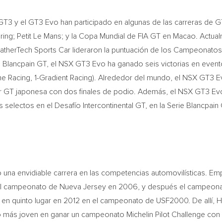
 GT3 y el GT3 Evo han participado en algunas de las carreras de
ring
; Petit Le Mans; y la Copa Mundial de FIA GT en
Macao
. Actua
erTech Sports Car lideraron la puntuación de los Campeonatos d
e Blancpain GT, el NSX GT3 Evo ha ganado seis victorias en even
me Racing, 1-Gradient Racing). Alrededor del mundo, el NSX GT3
per GT japonesa con dos finales de podio. Además, el NSX GT3 Ev
selectos en el Desafío Intercontinental GT, en la Serie Blancpai
o una envidiable carrera en las competencias automovilísticas. Em
el campeonato de
Nueva Jersey
en 2006, y después el campeonat
r en quinto lugar en 2012 en el campeonato de USF2000. De allí, 
oto más joven en ganar un campeonato Michelin Pilot Challenge co