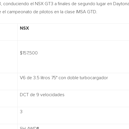
8, conduciendo el NSX GT3 a finales de segundo lugar en Daytona 
e el campeonato de pilotos en la clase IMSA GTD.
NSX
$157,500
V6 de 3.5 litros 75° con doble turbocargador
DCT de 9 velocidades
3
SH-AWD®