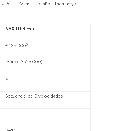
y Petit LeMans. Este año, Hindman y el
NSX GT3 Evo
3
€465,000
(Aprox. $525,000)
←
Secuencial de 6 velocidades
–
RWD