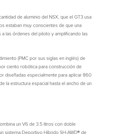
 cantidad de aluminio del NSX, que el GT3 usa
ieros estaban muy conscientes de que una
a las órdenes del piloto y amplificando las
imiento (PMC por sus siglas en inglés) de
por ciento robótica para construcción de
ador diseñadas especialmente para aplicar 860
de la estructura espacial hasta el ancho de un
combina un V6 de 3.5 litros con doble
 un sistema Deportivo Híbrido SH-AWD® de